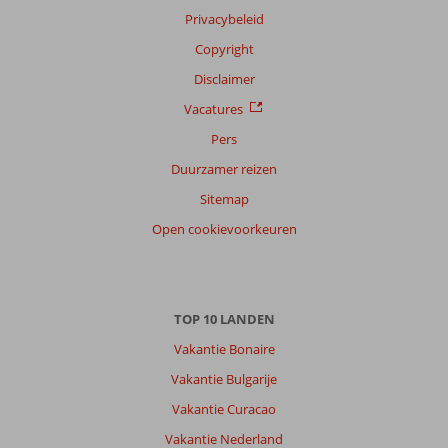
Nederlands (BE + NL) (8)
Privacybeleid
Filter
Copyright
reisgezelschap
Disclaimer
Alle
Vacatures
Sorteren
Pers
op
Duurzamer reizen
datum (nieuw > oud)
Sitemap
Open cookievoorkeuren
Anoniem
10
Nederland
Met partner
,
12 april 2025
TOP 10 LANDEN
Vakantie Bonaire
Over
Vakantie Bulgarije
Funchal:
Vakantie Curacao
Wordt
Vakantie Nederland
steeds