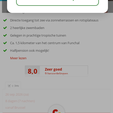
04:00
aug 23°
C
delen
bewaar
Directe toegang tot zee via zonneterrassen en rotsplateaus
2 heerlijke zwembaden
Gelegen in prachtige tropische tuinen
Ca. 1,5 kilometer van het centrum van Funchal
Halfpension ook mogelijk!
Meer lezen
8,0
Zeer goed
9 beoordelingen
+
26 sep 2026 (za)
8 dagen (7 nachten)
vanaf Brussel