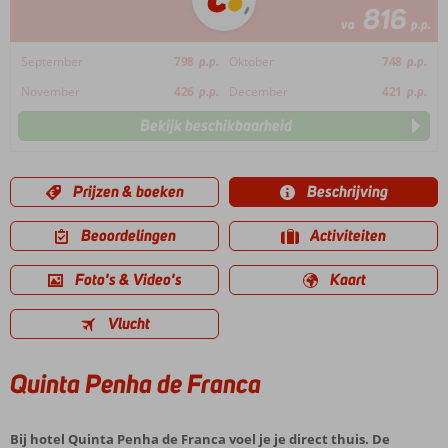
816
va
p.p.
September
798
p.p.
Oktober
748
p.p.
November
426
p.p.
December
421
p.p.
Bekijk beschikbaarheid
Prijzen & boeken
Beschrijving
Beoordelingen
Activiteiten
Foto's & Video's
Kaart
Vlucht
Quinta Penha de Franca
Bij hotel Quinta Penha de Franca voel je je direct thuis. De