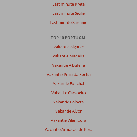
Last minute Kreta
Algemene indruk
10
Eten
10
Last minute Sicilie
Ligging
10
Kamers
10
Service
10
Kindvriendelijk
-
Last minute Sardinie
Prijs/kwaliteit
10
Wifi kwaliteit
10
TOP 10 PORTUGAL
Vakantie Algarve
Tom
8,0
Nederland
Vakantie Madeira
Met partner
,
Vakantie Albufeira
26 december 2024
Vakantie Praia da Rocha
Vakantie Funchal
Over
Funchal:
Vakantie Carvoeiro
Madeira
Vakantie Calheta
is
Vakantie Alvor
een
prachtige
Vakantie Vilamoura
bestemming
Vakantie Armacao de Pera
waar
veel