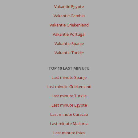
populairder,
Vakantie Egypte
daarom
Vakantie Gambia
ook
steeds
Vakantie Griekenland
drukker
Vakantie Portugal
Over
Vakantie Spanje
Quinta
Vakantie Turkije
Penha
de
Franca:
TOP 10 LAST MINUTE
Goed
Last minute Spanje
“ouderwets”
hotel
Last minute Griekenland
tussen
Last minute Turkije
de
nieuwbouw
Last minute Egypte
..
Last minute Curacao
op
een
Last minute Mallorca
perfecte
Last minute Ibiza
locatie.