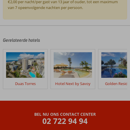
€2,00 per nacht/per gast van 13 jaar of ouder, tot een maximum
van 7 opeenvolgende nachten per persoon.
De
beoordelingen
zijn
door
Gerelateerde hotels
onze
klanten
geschreven
na
hun
verblijf
in
Duas Torres
Hotel Next by Savoy
Golden Resid
Quinta
Penha
de
Franca
BEL NU ONS CONTACT CENTER
Beoordelingen
02 722 94 94
die
ouder