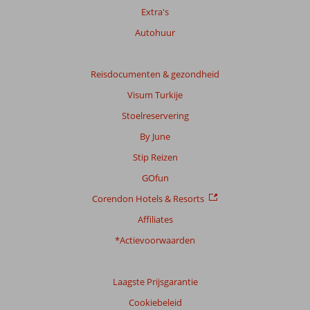
Extra's
Totale
Autohuur
score
Gebaseerd
Reisdocumenten & gezondheid
op:
Visum Turkije
9
beoordelingen
Stoelreservering
By June
Stip Reizen
Scoreverdeling
Algemene indruk
8,0
Eten
7,8
GOfun
Ligging
8,4
Kamers
8,2
Corendon Hotels & Resorts
Service
8,2
Kindvriendelijk
-
Prijs/kwaliteit
7,4
Wifi kwaliteit
8,2
Affiliates
*Actievoorwaarden
Ervaringen
van
onze
Laagste Prijsgarantie
klanten
Taal
Cookiebeleid