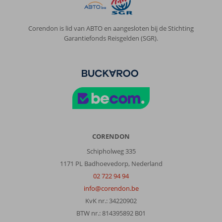
op
de
luchthaven
Corendon is lid van ABTO en aangesloten bij de Stichting
geen
Garantiefonds Reisgelden (SGR).
vertegenwoordiging
van
Corendon
aan
getroffen.
(
spook
medewerker?)
Over
CORENDON
Quinta
Schipholweg 335
Penha
de
1171 PL Badhoevedorp, Nederland
Franca:
02 722 94 94
Prima
info@corendon.be
hotel
KvK nr.: 34220902
met
BTW nr.: 814395892 B01
schone