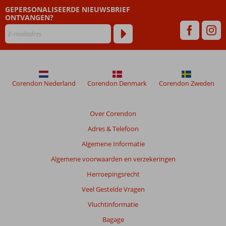
GEPERSONALISEERDE NIEUWSBRIEF
zijn
ONTVANGEN?
dan
48
maanden
worden
niet
meer
weergegeven
Corendon Nederland
Corendon Denmark
Corendon Zweden
om
de
relevantie
Over Corendon
van
Adres & Telefoon
de
getoonde
Algemene Informatie
beoordelingen
Algemene voorwaarden en verzekeringen
te
garanderen.
Herroepingsrecht
Meer
Veel Gestelde Vragen
info
over
Vluchtinformatie
onze
Bagage
beoordelingen.