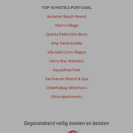
te
TOP 10 HOTELS PORTUGAL
doen
Auramar Beach Resort
is.
Het
Vitor's Village
weer
Quinta Pedra Dos Bicos
is
er
Smy Santa Eulalia
in
Vila Gale Cerro Alagoa
de
reisperiode
Cerro Mar Atlantico
waanneer
Aquashow Park
ik
er
Saccharum Resort & Spa
was
Cheerfulway Minichoro
al
drie
Elma Apartments
jaar
op
rij
fantastisch.
Gegarandeerd veilig boeken en betalen
Bij
aankomst