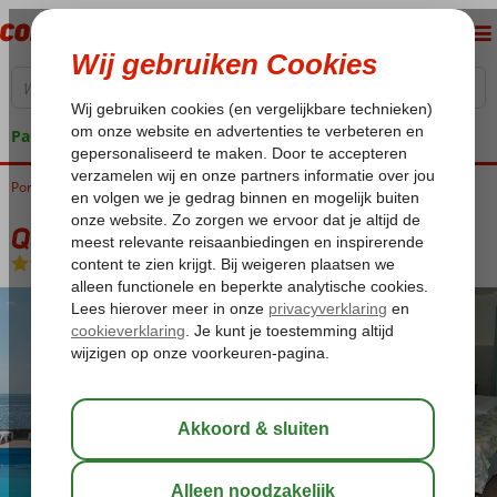
Pakketgarantie
Portugal
Home
Madeira
Funchal
Quinta Penha de Franca
Quinta Penha de Franca
Logies en ontbijt
-
Hotel