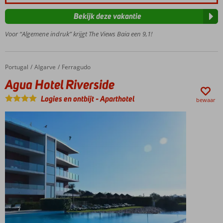
is
het
Op ca. 2
Bekijk deze vakantie
om
km van
een
Funchal
Voor “Algemene indruk” krijgt The Views Baia een 9,1!
boottocht
Een
te
Spa
maken
Center
Portugal
Agua Hotel Riverside
Home
Algarve
Ferragudo
en
25%
de
Agua Hotel Riverside
korting
fraaie
met Spa
Logies en ontbijt
-
Aparthotel
rotsachtige
bewaar
voucher!*
kust
Geheel
eens
gerenoveerd
vanaf
in 2021
het
water
te
bewonderen.
En
wist
u
dat
de