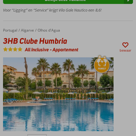
Miniclub
Voor “Ligging” en “Service” krijgt Vila Gale Nautico een 8,6!
voor de
kinderen
Heerlijk
Portugal
3HB Clube Humbria
Home
Algarve
Olhos d'Agua
zwembad
3HB Clube Humbria
met
zonneterras
All Inclusive
-
Appartement
bewaar
All
Inclusive
ook
mogelijk
Ideaal