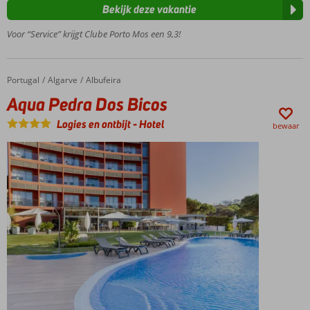
strand
Bekijk deze vakantie
Groot
Voor “Service” krijgt Clube Porto Mos een 9,3!
zwembad
in mooie
tuin
Ideaal
Portugal
Aqua Pedra Dos Bicos
Home
Algarve
Albufeira
voor
Aqua Pedra Dos Bicos
het
hele
Logies en ontbijt
-
Hotel
bewaar
gezin