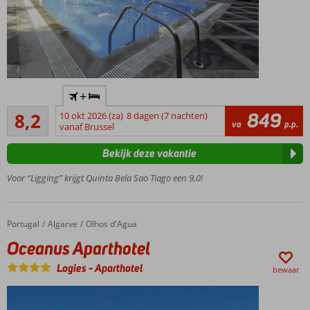
stranddagen.
Voormalig
+
traditioneel
Zeer goed
herenhuis
849
8,2
10 okt 2026 (za)
8 dagen (7 nachten)
111
va
p.p.
vanaf Brussel
Gelegen
beoordelingen
in
Bekijk deze vakantie
Funchal
Omringd
Voor “Ligging” krijgt Quinta Bela Sao Tiago een 9,0!
door
prachtige
tuinen
Portugal
Oceanus Aparthotel
Home
Algarve
Olhos d'Agua
Vanaf
Oceanus Aparthotel
het
terras
Logies
-
Aparthotel
bewaar
prachtig
uitzicht
Halfpension