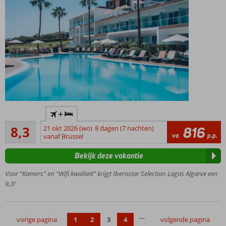
Op
+
loopafstand
Zeer goed
van het
8,3
21 okt 2026 (wo)
8 dagen (7 nachten)
816
3
va
p.p.
strand
vanaf Brussel
beoordelingen
Pak
Bekijk deze vakantie
de
trein
Voor “Kamers” en “Wifi kwaliteit” krijgt Iberostar Selection Lagos Algarve een
naar
9,3!
Lagos
2
schitterende
…
vorige pagina
1
2
3
4
volgende pagina
zwembaden