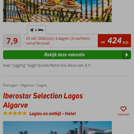
Vlak bij het
+
zandstrand
Goed
424
7,9
25 okt 2026 (zo)
4 dagen (3 nachten)
Appartementen
12
va
p.p.
vanaf Brussel
tot 8 personen
beoordelingen
2
Bekijk deze vakantie
zwembaden
omringd
Voor “Ligging” krijgt Quinta Pedra Dos Bicos een 8,1!
door groen
Ook
Logies &
Portugal
Iberostar Selection Lagos Algarve
Home
Algarve
Lagos
Ontbijt
Iberostar Selection Lagos
mogelijk
Algarve
Logies en ontbijt
-
Hotel
bewaar