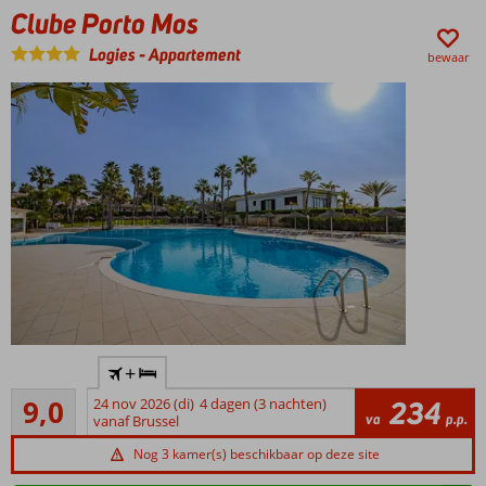
Clube Porto Mos
1 à-la-
carterestaurant
Logies
-
Appartement
bewaar
Ontbijt
ook
mogelijk
Ruime en sfeervolle 2-
+
kamerappartementen
Uitstekend
9,0
24 nov 2026 (di)
4 dagen (3 nachten)
234
Op ca. 50
24
va
p.p.
vanaf Brussel
meter
beoordelingen
van het
Nog 3 kamer(s) beschikbaar op deze site
prachtige