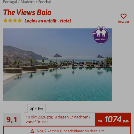
Hotel of
Portugal
The Views Baia
Home
Madeira
Funchal
bevolking
weer
the year
en
in
The Views Baia
award
een
de
eeuwenoud
Logies en ontbijt
-
Hotel
stad
bewaar
cultureel
Lagos.
erfgoed,
Deze
dan
badplaats
is
wordt
een
vanwege
vakantie
z’n
naar
authentieke
Portugal
centrum
voor
ook
u
wel
de
het
beste
kroonjuweel
keus!
van
Gelegen
de
+
op een
Algarve
Uitstekend
heuvel
genoemd.
1074
9,1
10 okt 2026 (za)
8 dagen (7 nachten)
33
va
p.p.
met
vanaf Brussel
Ook
beoordelingen
prachtig
leuk
Nog 2 kamer(s) beschikbaar op deze site
uitzicht