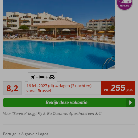
Inclusief
+
+
huurauto
Zeer goed
255
8,2
16 feb 2027 (di)
4 dagen (3 nachten)
Exclusief
34
va
p.p.
vanaf Brussel
bij
beoordelingen
Corendon!
Bekijk deze vakantie
Gelegen
in het
Voor “Service” krijgt Fly & Go Oceanus Aparthotel een 8,4!
centrum
van
Olhos
Portugal
Clube Porto Mos
Home
Algarve
Lagos
d'Água