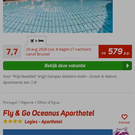
Rustig
+
gelegen
Goed
in
579
7,7
29 aug 2026 (za)
8 dagen (7 nachten)
26
va
p.p.
Garajau
vanaf Brussel
beoordelingen
Prachtig
Bekijk deze vakantie
uitzicht
Meerdere
Voor “Prijs/kwaliteit” krijgt Garajau Madeira Hotel – Ocean & Nature
zwembaden
Apartments een 7,8!
Halfpension
ook
mogelijk
Portugal
Fly & Go Oceanus Aparthotel
Home
Algarve
Olhos d'Agua
Fly & Go Oceanus Aparthotel
Logies
-
Aparthotel
bewaar