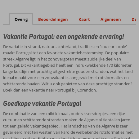
Fantastisch
Spa Center
Halfpension
Overig
Beoordelingen
Kaart
Algemeen
Duu
of All
Inclusive
Vakantie Portugal: een ongekende ervaring!
ook
mogelijk
De variatie in strand, natuur, achterland, tradities en ‘couleur locale’
maakt Portugal tot een favoriete vakantiebestemming. De populaire
streek Algarve ligt in het zonovergoten meest zuidelijke deel van
Portugal. Dit vakantiegebied heeft een indrukwekkende 170 kilometer
lange kustlijn met prachtig uitgestrekte gouden stranden, wat het land
ideaal maakt voor een zonvakantie, aangevuld met rotsformaties en
schitterende baaien. Wilt u ook genieten van deze prachtige stranden?
Boek dan een vakantie naar Portugal bij Corendon.
Goedkope vakantie Portugal
De combinatie van een mild klimaat, oude vissersdorpjes, een rijke
cultuur en schitterende stranden maken de Algarve al tientallen jaren
tot een geliefd vakantiegebied. Het landschap van de Algarve is zeer
gevarieerd met ten westen van Faro de welbekende rotsformaties met
prachtige baaitjes. Echte aanraders tijdens uw vakantie naar Portugal