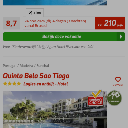
wereldstad
Gelegen
Lissabon
+
aan de
op
Aanrader
rivier
210
8,7
nog
24 nov 2026 (di)
4 dagen (3 nachten)
10
va
p.p.
Arade
vanaf Brussel
geen
beoordelingen
3
Een
Bekijk deze vakantie
uur
Spa
rijden
Center
Voor “Kindvriendelijk” krijgt Agua Hotel Riverside een 9,0!
van
Hotel
de
beschikt
Algarve
over een
Portugal
Quinta Bela Sao Tiago
Home
Madeira
Funchal
ligt?
jachthaven
Leuk
Quinta Bela Sao Tiago
om
Logies en ontbijt
-
Hotel
te
bewaar
combineren
of
als
afwisseling
tussen
een
aantal