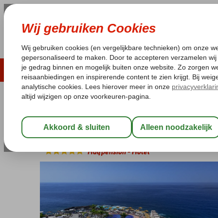
ZOMER 2026
LAST MINUTES
WIN
Pakketgarantie
Laagsteprijsgarantie*
Geen f
Spanje
Home
Canarische Eilanden
Tenerife
Puerto de Santiago
Barcelo Santiago
Halfpension
-
Hotel