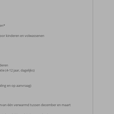
en*
voor kinderen en volwassenen
nderen
e (4-12 jaar, dagelijks)
aling en op aanvraag)
rvan één verwarmd tussen december en maart