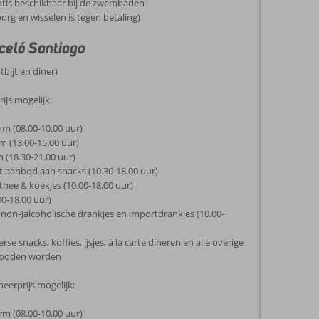
atis beschikbaar bij de zwembaden
rg en wisselen is tegen betaling)
rceló Santiago
tbijt en diner)
ijs mogelijk;
rm (08.00-10.00 uur)
m (13.00-15.00 uur)
 (18.30-21.00 uur)
et aanbod aan snacks (10.30-18.00 uur)
, thee & koekjes (10.00-18.00 uur)
.00-18.00 uur)
 (non-)alcoholische drankjes en importdrankjes (10.00-
rse snacks, koffies, ijsjes, à la carte dineren en alle overige
geboden worden
meerprijs mogelijk;
rm (08.00-10.00 uur)