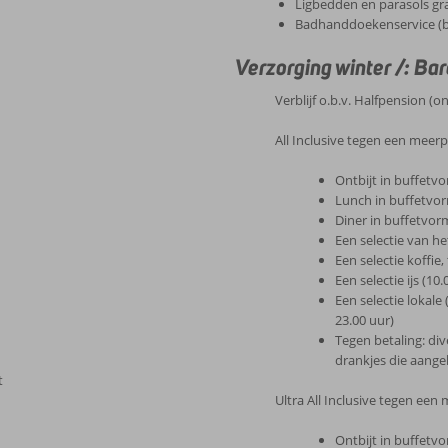
Ligbedden en parasols gr
Badhanddoekenservice (bo
Verzorging winter /: Ba
Verblijf o.b.v. Halfpension (on
All Inclusive tegen een meerpr
Ontbijt in buffetvo
Lunch in buffetvor
Diner in buffetvorm
Een selectie van h
Een selectie koffie
Een selectie ijs (10
Een selectie lokale
23.00 uur)
Tegen betaling: dive
drankjes die aan
t
Ultra All Inclusive tegen een 
Ontbijt in buffetvo