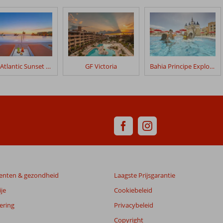
H10 Atlantic Sunset Horizons Collection
GF Victoria
Bahia Principe Explore Fantasia
enten & gezondheid
Laagste Prijsgarantie
je
Cookiebeleid
ering
Privacybeleid
Copyright