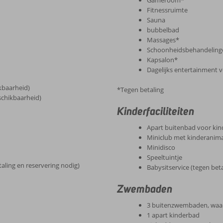
Gameroom*
Fitnessruimte
Sauna
bubbelbad
Massages*
Schoonheidsbehandeling
Kapsalon*
Dagelijks entertainment 
kbaarheid)
*Tegen betaling
schikbaarheid)
Kinderfaciliteiten
Apart buitenbad voor ki
Miniclub met kinderanimati
Minidisco
Speeltuintje
taling en reservering nodig)
Babysitservice (tegen bet
Zwembaden
3 buitenzwembaden, waa
1 apart kinderbad