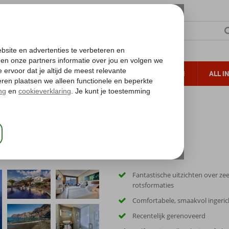
TERZON
ZONVAKANTIES
VERRE REIZEN
ALL I
ueltoeslag
Gratis annuleren*
Barcelo Santiago
Fantastische uitzichten over ze
rotsformaties
Comfortabele, smaakvol ingeri
Recentelijk gerenoveerd