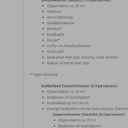
Deluxekamer Zeezicht (1-3 personen)
Oppervlakte: ca. 25 m²
Telefoon
Airconditioning
Satelliettelevisie
Minibar*
Koelkastje
Kluisje*
Koffie- en theefacililiteiten
Gratis wifi
Badkamer met bad, douche, toilet en föhn
Balkon of terras met zitje
* Tegen betaling
bubbelbad Zeezichtkamer (2-3 personen)
Oppervlakte: ca. 25 m²
Badjassen en badslippers
bubbelbad op het terras
Overige faciliteiten van de Deluxekamer Zeezich
Superiorkamer Zeezicht (2-3 personen)
Oppervlakte: ca. 25 m²
Badjassen en badslippers