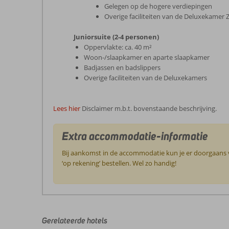
Gelegen op de hogere verdiepingen
Overige faciliteiten van de Deluxekamer 
Juniorsuite (2-4 personen)
Oppervlakte: ca. 40 m²
Woon-/slaapkamer en aparte slaapkamer
Badjassen en badslippers
Overige faciliteiten van de Deluxekamers
Lees hier
Disclaimer m.b.t. bovenstaande beschrijving.
Extra accommodatie-informatie
Bij aankomst in de accommodatie kun je er doorgaans vo
‘op rekening’ bestellen. Wel zo handig!
De
beoordelingen
zijn
door
Gerelateerde hotels