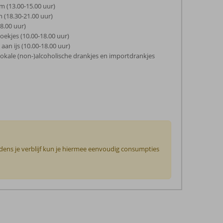
m (13.00-15.00 uur)
 (18.30-21.00 uur)
18.00 uur)
koekjes (10.00-18.00 uur)
an ijs (10.00-18.00 uur)
 lokale (non-)alcoholische drankjes en importdrankjes
jdens je verblijf kun je hiermee eenvoudig consumpties