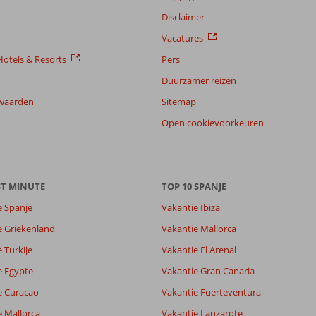
Disclaimer
Vacatures
otels & Resorts
Pers
Duurzamer reizen
waarden
Sitemap
Open cookievoorkeuren
ST MINUTE
TOP 10 SPANJE
e Spanje
Vakantie Ibiza
e Griekenland
Vakantie Mallorca
 Turkije
Vakantie El Arenal
e Egypte
Vakantie Gran Canaria
e Curacao
Vakantie Fuerteventura
e Mallorca
Vakantie Lanzarote