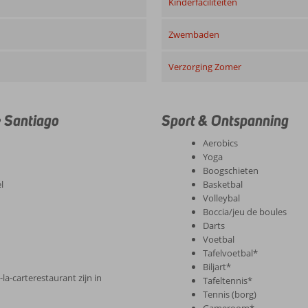
Kinderfaciliteiten
Zwembaden
Verzorging Zomer
e Santiago
Sport & Ontspanning
Aerobics
Yoga
Boogschieten
l
Basketbal
Volleybal
Boccia/jeu de boules
Darts
Voetbal
Tafelvoetbal*
Biljart*
la-carterestaurant zijn in
Tafeltennis*
Tennis (borg)