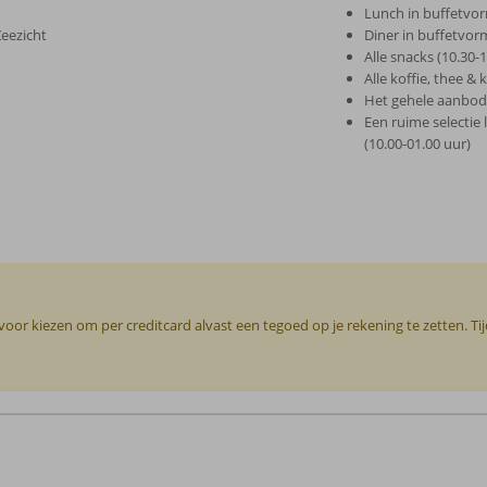
Lunch in buffetvor
Zeezicht
Diner in buffetvorm
Alle snacks (10.30-
Alle koffie, thee & 
Het gehele aanbod a
Een ruime selectie
(10.00-01.00 uur)
or kiezen om per creditcard alvast een tegoed op je rekening te zetten. Ti