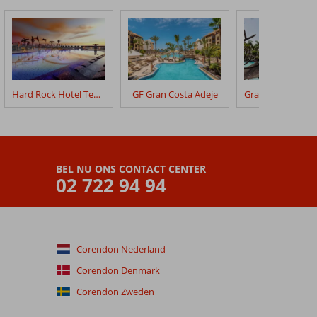
Hard Rock Hotel Tenerife
GF Gran Costa Adeje
BEL NU ONS CONTACT CENTER
02 722 94 94
Corendon Nederland
Corendon Denmark
Corendon Zweden