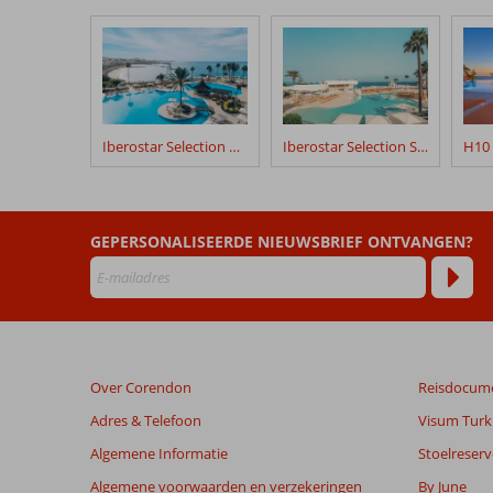
onze
klanten
geschreven
na
hun
verblijf
in
Iberostar Selection Anthelia
Iberostar Selection Sábila
Barcelo
Santiago
Beoordelingen
GEPERSONALISEERDE NIEUWSBRIEF ONTVANGEN?
die
ouder
zijn
dan
48
maanden
Over Corendon
Reisdocum
worden
niet
Adres & Telefoon
Visum Turki
meer
Algemene Informatie
Stoelreserv
weergegeven
om
Algemene voorwaarden en verzekeringen
By June