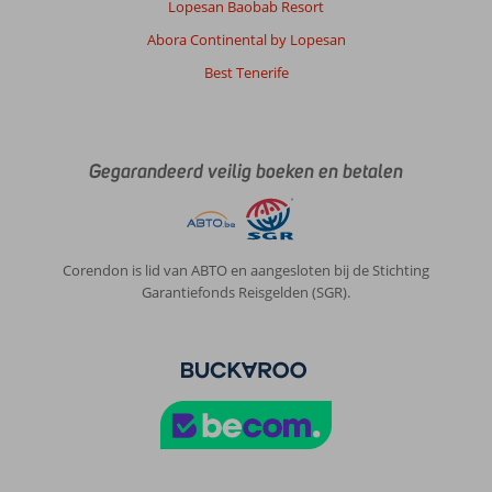
Lopesan Baobab Resort
Ligging
8
Kamers
8
Abora Continental by Lopesan
Service
8
Kindvriendelijk
-
Prijs/kwaliteit
7
Wifi kwaliteit
7
Best Tenerife
Anja
9,0
Belgie
Gegarandeerd veilig boeken en betalen
Met partner
,
09 juli 2026
Corendon is lid van ABTO en aangesloten bij de Stichting
Over
Garantiefonds Reisgelden (SGR).
Puerto
de
Santiago:
mooie
,
héél
rustige
locatie.
tips