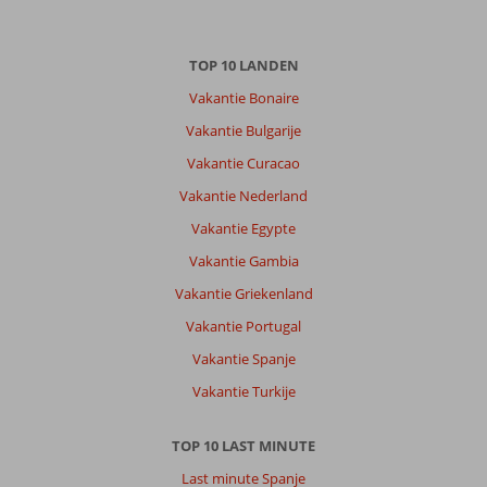
Leer
vooral
het
TOP 10 LANDEN
eiland
Vakantie Bonaire
ontdekken
daar
Vakantie Bulgarije
het
Vakantie Curacao
een
verrassend
Vakantie Nederland
mooie
Vakantie Egypte
bestemming
is,
Vakantie Gambia
met
Vakantie Griekenland
een
veelzijdige
Vakantie Portugal
natuur
Vakantie Spanje
en
mooie
Vakantie Turkije
plaatsen.
TOP 10 LAST MINUTE
Over
Landmar
Last minute Spanje