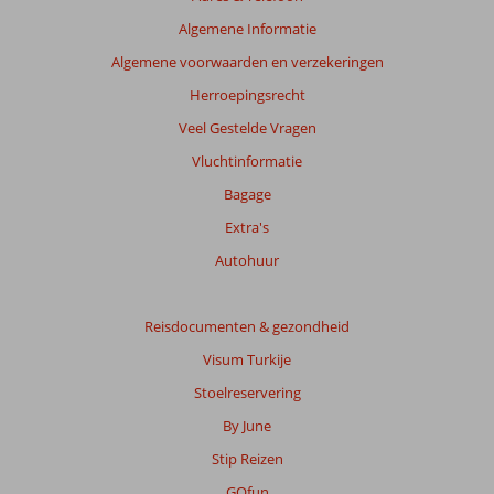
beoordelingen.
Algemene Informatie
Algemene voorwaarden en verzekeringen
Totale
score
Herroepingsrecht
Veel Gestelde Vragen
Gebaseerd
op:
Vluchtinformatie
60
Bagage
beoordelingen
Extra's
Autohuur
Scoreverdeling
Algemene indruk
8,7
Eten
8,4
Ligging
8,1
Kamers
8,3
Reisdocumenten & gezondheid
Service
8,9
Kindvriendelijk
7,5
Visum Turkije
Prijs/kwaliteit
8,3
Wifi kwaliteit
8,3
Stoelreservering
Ervaringen
By June
van
Stip Reizen
onze
klanten
GOfun