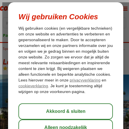
Pakketgarantie
Home
Spanje
Canarische Eilanden
Tenerife
Puerto de Santiago
Landmar Playa La Arena
Landmar Playa La Arena
Logies en ontbijt
-
Hotel