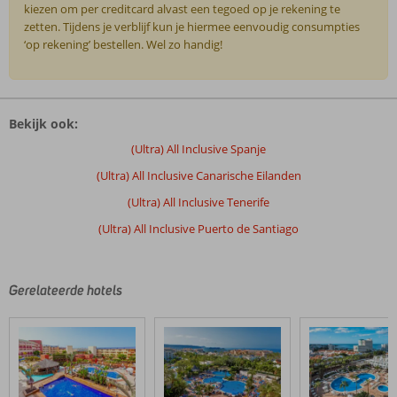
kiezen om per creditcard alvast een tegoed op je rekening te
zetten. Tijdens je verblijf kun je hiermee eenvoudig consumpties
‘op rekening’ bestellen. Wel zo handig!
De
beoordelingen
Bekijk ook:
zijn
door
(Ultra) All Inclusive Spanje
onze
(Ultra) All Inclusive Canarische Eilanden
klanten
geschreven
(Ultra) All Inclusive Tenerife
na
(Ultra) All Inclusive Puerto de Santiago
hun
verblijf
in
Landmar
Gerelateerde hotels
Playa
La
Arena
Beoordelingen