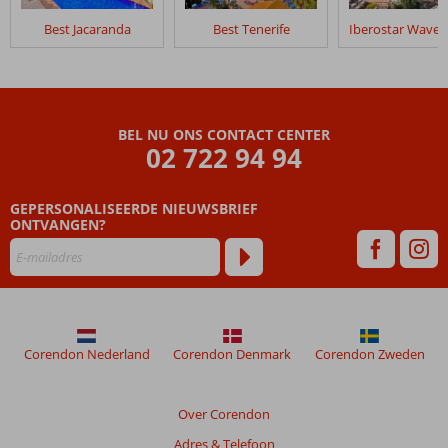
die
ouder
Best Jacaranda
Best Tenerife
zijn
dan
48
maanden
worden
BEL NU ONS CONTACT CENTER
niet
02 722 94 94
meer
weergegeven
om
GEPERSONALISEERDE NIEUWSBRIEF
de
ONTVANGEN?
relevantie
van
de
getoonde
beoordelingen
te
Corendon Nederland
Corendon Denmark
Corendon Zweden
garanderen.
Meer
info
Over Corendon
over
onze
Adres & Telefoon