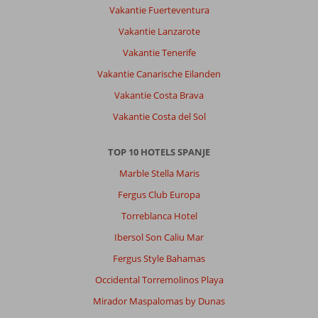
te
Vakantie Fuerteventura
gaan
Vakantie Lanzarote
Het
buffet
Vakantie Tenerife
gaf
Vakantie Canarische Eilanden
veel
variatie
Vakantie Costa Brava
en
Vakantie Costa del Sol
was
super
verzorgd
TOP 10 HOTELS SPANJE
.
Marble Stella Maris
Kamers
waren
Fergus Club Europa
netjes,
Torreblanca Hotel
ruim
en
Ibersol Son Caliu Mar
geen
Fergus Style Bahamas
last
van
Occidental Torremolinos Playa
lawaai.
Mirador Maspalomas by Dunas
Algemene indruk
8
Eten
8