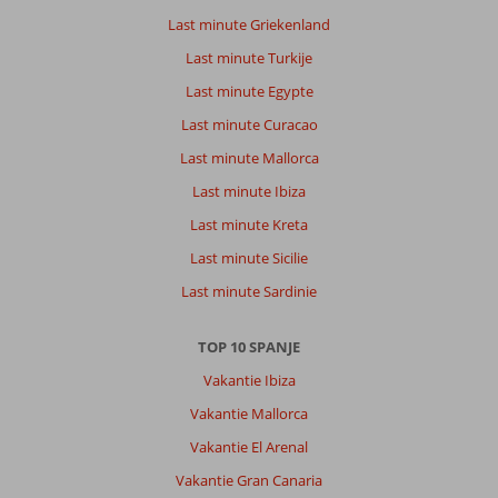
Playa
Last minute Griekenland
La
Arena:
Last minute Turkije
Leuke
Last minute Egypte
indeling
Last minute Curacao
van
het
Last minute Mallorca
hotel
Last minute Ibiza
met
een
Last minute Kreta
indrukwekkende
Last minute Sicilie
ingang
.
Last minute Sardinie
Zeer
handig
TOP 10 SPANJE
om
met
Vakantie Ibiza
de
Vakantie Mallorca
lift
naar
Vakantie El Arenal
het
Vakantie Gran Canaria
strand