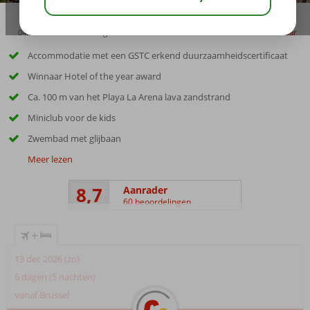
04:20
00:45
aug 28°
C
delen
bewaar
Accommodatie met een GSTC erkend duurzaamheidscertificaat
Winnaar Hotel of the year award
Ca. 100 m van het Playa La Arena lava zandstrand
Miniclub voor de kids
Zwembad met glijbaan
Meer lezen
8,7
Aanrader
60 beoordelingen
+
13 dec 2026 (zo)
6 dagen (5 nachten)
vanaf Brussel