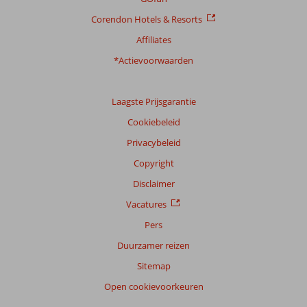
Taal
Corendon Hotels & Resorts
Nederlands (BE + NL) (53)
Affiliates
Filter
*Actievoorwaarden
reisgezelschap
Alle
Laagste Prijsgarantie
Sorteren
op
Cookiebeleid
datum (nieuw > oud)
Privacybeleid
Copyright
Annmaria
8,0
Disclaimer
Belgie
Met vrienden
Vacatures
,
22 juli 2026
Pers
Duurzamer reizen
Over
Sitemap
Puerto
Open cookievoorkeuren
de
Santiago: