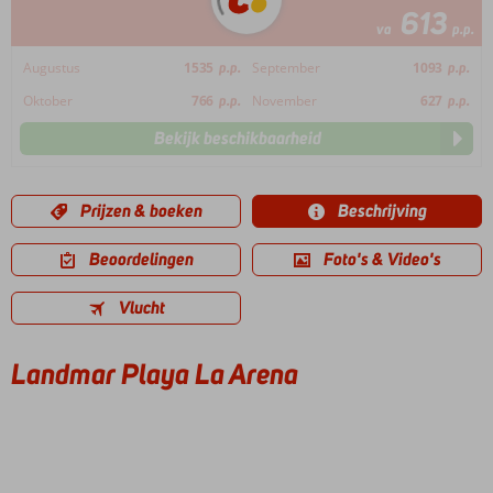
613
va
p.p.
Augustus
1535
p.p.
September
1093
p.p.
Oktober
766
p.p.
November
627
p.p.
Bekijk beschikbaarheid
Prijzen & boeken
Beschrijving
Beoordelingen
Foto's & Video's
Vlucht
Landmar Playa La Arena