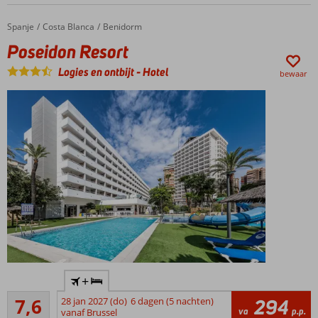
Spanje
Poseidon Resort
Home
Costa Blanca
Benidorm
Poseidon Resort
Logies en ontbijt
-
Hotel
bewaar
In het
+
hart van
Goed
Benidorm
7,6
28 jan 2027 (do)
6 dagen (5 nachten)
294
5
va
p.p.
vanaf Brussel
Op