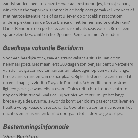
zandstranden, heeft u keuze te over aan restaurantjes, terrasjes, bars,
winkels en themaparken. U ontdekt de badplaats gemakkelijk te voet of
met het toeristentreintje óf gaat u liever op ontdekkingstocht om
andere plekken aan de Costa Blanca of het binnenland te ontdekken?
Dan is Benidorm een perfecte, centrale uitvalsbasis voor u. Beleef een
sprankelende vakantie in het Spaanse Benidorm met Corendon!
Goedkope vakantie Benidorm
Voor een heerlijke zon-, zee- en strandvakantie zit u in Benidorm
helemaal goed. Met maar liefst 300 dagen zon per jaar bent u verzekerd
van de nodige zonnevitamientjes en relaxdagen op één van de lange,
brede zandstranden van de badplaats. Bij het historische centrum, dat
op een kaap ligt, vindt u Playa de Poniente. Achter dit enorme strand
ligt een gezellige wandelboulevard. Ook vindt u bij dit oude centrum
nog een klein strand: Mal Pas. Bij het nieuwe centrum ligt het lange,
brede Playa de Levante. ’s Avonds komt Benidorm pas echt tot leven en
heeft u volop keuze uit restaurants. Vooral in de zomermaanden is het
nachtleven bruisend en kunt u doorgaan tot in de vroege uurtjes.
Bestemmingsinformatie
Weer Benidorm