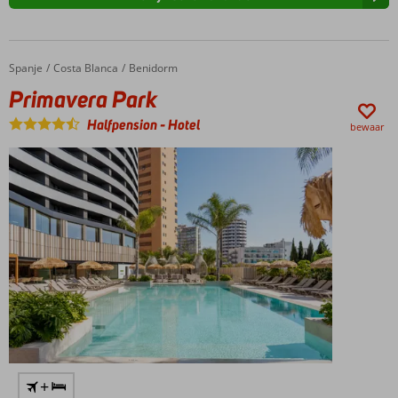
Spanje
Primavera Park
Home
Costa Blanca
Benidorm
Primavera Park
Halfpension
-
Hotel
bewaar
+