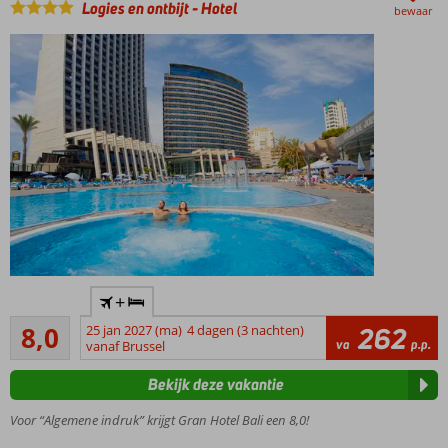
Logies en ontbijt
-
Hotel
bewaar
Hoogste
+
hotel
Zeer goed
van
8,0
25 jan 2027 (ma)
4 dagen (3 nachten)
262
3
va
p.p.
Europa!
vanaf Brussel
beoordelingen
Ca. 300
Bekijk deze vakantie
meter van
zandstrand
Voor “Algemene indruk” krijgt Gran Hotel Bali een 8,0!
Poniente