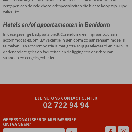
vergapen aan de vele chocoladespecialiteiten die hier te koop zijn. Fijne
vakantie!
Hotels en/of appartementen in Benidorm
In deze gezellige badplaats biedt Corendon u een fijn aanbod aan
accommodaties, om uw vakantie in Benidorm zo aangenaam mogelijk
te maken. Uw accommodatie is met grote zorg geselecteerd en hierbij is
onder andere gelet op faciliteiten en de ligging ten opzichte van
stranden en eetgelegenheden.
BEL NU ONS CONTACT CENTER
02 722 94 94
GEPERSONALISEERDE NIEUWSBRIEF
ONTVANGEN?