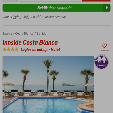
beoordelingen
loopafstand
Bekijk deze vakantie
van het
strand
Voor “Ligging” krijgt Poseidon Resort een 8,8!
2
zwembaden
en 2
Spanje
Innside Costa Blanca
Home
Costa Blanca
Benidorm
kinderbaden
Innside Costa Blanca
Drink een
drankje bij
Logies en ontbijt
-
Hotel
bewaar
de
cocktailbar
Halfpension,
Volpension
en All-In ook
mogelijk