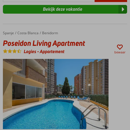
Bekijk deze vakantie
Spanje
Poseidon Living Apartment
Home
Costa Blanca
Benidorm
Poseidon Living Apartment
Logies
-
Appartement
bewaar