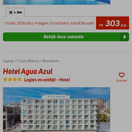
+
303
10 dec 2026 (do)
4 dagen (3 nachten)
vanaf Brussel
va
p.p.
Bekijk deze vakantie
Spanje
Hotel Agua Azul
Home
Costa Blanca
Benidorm
Hotel Agua Azul
Logies en ontbijt
-
Hotel
bewaar