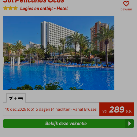
Logies en ontbijt
-
Hotel
bewaar
+
289
10 dec 2026 (do)
5 dagen (4 nachten)
vanaf Brussel
va
p.p.
Bekijk deze vakantie