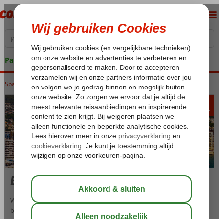
Pakketgarantie
Spanje
Home
Costa Blanca
Costa Blanca
Benidorm
262
va
p.p.
Benidorm
Welkom in Benidorm! Een van de meest populaire en grote
badplaatsen van Spanje en tevens hét centrum van de Spaanse