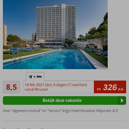
Vrijwel
+
direct
Aanrader
aan
8,5
18 feb 2027 (do)
8 dagen (7 nachten)
326
4
va
p.p.
het
vanaf Brussel
beoordelingen
strand
Bekijk deze vakantie
Alle
kamers
Voor “Algemene indruk” en “Service” krijgt Hotel Poseidon Playa een 8,5!
met
fantastisch
zeezicht