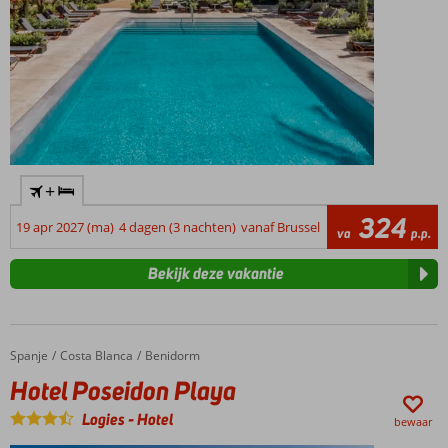
+
324
19 apr 2027 (ma)
4 dagen (3 nachten)
vanaf Brussel
va
p.p.
Bekijk deze vakantie
Spanje
Hotel Poseidon Playa
Home
Costa Blanca
Benidorm
Hotel Poseidon Playa
Logies
-
Hotel
bewaar