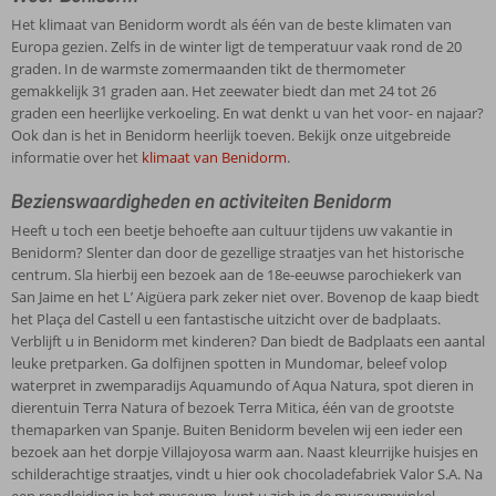
Het klimaat van Benidorm wordt als één van de beste klimaten van
Europa gezien. Zelfs in de winter ligt de temperatuur vaak rond de 20
graden. In de warmste zomermaanden tikt de thermometer
gemakkelijk 31 graden aan. Het zeewater biedt dan met 24 tot 26
graden een heerlijke verkoeling. En wat denkt u van het voor- en najaar?
Ook dan is het in Benidorm heerlijk toeven. Bekijk onze uitgebreide
informatie over het
klimaat van Benidorm
.
Bezienswaardigheden en activiteiten Benidorm
Heeft u toch een beetje behoefte aan cultuur tijdens uw vakantie in
Benidorm? Slenter dan door de gezellige straatjes van het historische
centrum. Sla hierbij een bezoek aan de 18e-eeuwse parochiekerk van
San Jaime en het L’ Aigüera park zeker niet over. Bovenop de kaap biedt
het Plaça del Castell u een fantastische uitzicht over de badplaats.
Verblijft u in Benidorm met kinderen? Dan biedt de Badplaats een aantal
leuke pretparken. Ga dolfijnen spotten in Mundomar, beleef volop
waterpret in zwemparadijs Aquamundo of Aqua Natura, spot dieren in
dierentuin Terra Natura of bezoek Terra Mitica, één van de grootste
themaparken van Spanje. Buiten Benidorm bevelen wij een ieder een
bezoek aan het dorpje Villajoyosa warm aan. Naast kleurrijke huisjes en
schilderachtige straatjes, vindt u hier ook chocoladefabriek Valor S.A. Na
een rondleiding in het museum, kunt u zich in de museumwinkel