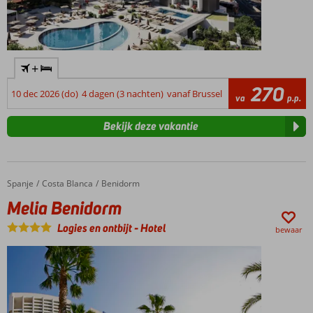
+
270
10 dec 2026 (do)
4 dagen (3 nachten)
vanaf Brussel
va
p.p.
Bekijk deze vakantie
Spanje
Melia Benidorm
Home
Costa Blanca
Benidorm
Melia Benidorm
Logies en ontbijt
-
Hotel
bewaar