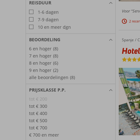
REISDUUR
Voor “Serv
1-6 dagen
7-9 dagen
2 rece
10 en meer dgn
BEOORDELING
Spanje
Hotel Ka
Home
C
6 en hoger
(8)
Hotel
7 en hoger
(8)
8 en hoger
(6)
9 en hoger
(2)
alle beoordelingen
(8)
PRIJSKLASSE P.P.
tot € 200
tot € 300
tot € 400
tot € 500
tot € 700
€ 700 en meer