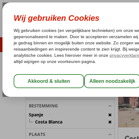
ZOMER 2026
LAST MINUTES
WIN
Pakketgarantie
Laagsteprijsgarantie*
Geen f
REISGEZELSCHAP
Spanje
Home
C
Kamer 1:
2 Personen
Wijzig Reisgezelschap
BESTEMMING
Spanje
Costa Blanca
PLAATS
Cost