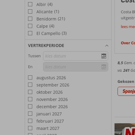
(4)
Albir
(1)
Alicante
Costa B
uitgestr
(21)
Benidorm
Goed
steden 
(4)
Calpe
lees me
de Spaa
(3)
El Campello
Voor een ge
voor jon
wandelbo
Over C
VERTREKPERIODE
Best
Kenmerk
slaat. G
Tussen
Weer 
8,5
Gem. ci
En
Het kli
va.
241
Goe
In de w
augustus 2026
Bezien
verkoeli
Gekozen 
september 2026
verwelk
Wil je 
Spanj
oktober 2026
Trek he
november 2026
Hote
Guadeles
december 2026
waterva
In deze
klifrots
januari 2027
maken. J
februari 2027
en eetg
maart 2027