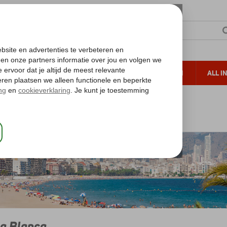
TERZON
ZONVAKANTIES
VERRE REIZEN
ALL I
ueltoeslag
Gratis annuleren*
osta Blanca
a Blanca