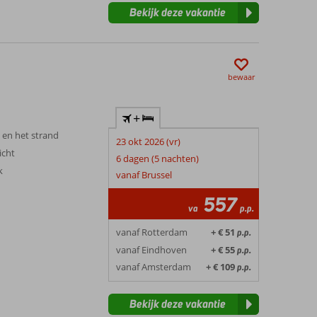
Bekijk deze vakantie
bewaar
+
 en het strand
23 okt 2026 (vr)
icht
6 dagen (5 nachten)
k
vanaf Brussel
557
va
p.p.
vanaf Rotterdam
+ € 51
p.p.
vanaf Eindhoven
+ € 55
p.p.
vanaf Amsterdam
+ € 109
p.p.
Bekijk deze vakantie