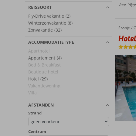
Voor “Alge
REISSOORT
Fly-Drive vakantie
(2)
Winterzonvakantie
(8)
Spanje
Hotel L
Home
C
Zonvakantie
(32)
Hote
ACCOMMODATIETYPE
Aparthotel
Appartement
(4)
Bed & Breakfast
Boutique hotel
Hotel
(29)
Vakantiewoning
Villa
AFSTANDEN
Strand
Centrum