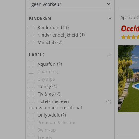
Spanje
Occident
Home
C
KINDEREN
Occid
(13)
Kinderbad
(1)
Kindvriendelijkheid
(7)
Miniclub
LABELS
(1)
Aquafun
Charming
Citytrips
(1)
Family
(2)
Fly & go
(1)
Hotels met een
duurzaamheidscertificaat
(2)
Only Adult
Premium Selection
Swim-up
Trendy