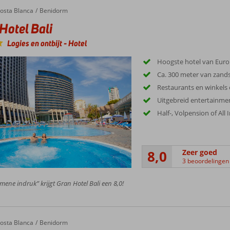
el Bali
osta Blanca
Benidorm
Hotel Bali
Logies en ontbijt
-
Hotel
Hoogste hotel van Euro
Ca. 300 meter van zand
Restaurants en winkels
Uitgebreid entertain
Half-, Volpension of All
8,0
Zeer goed
3 beoordelingen
mene indruk” krijgt Gran Hotel Bali een 8,0!
osta Blanca
Benidorm