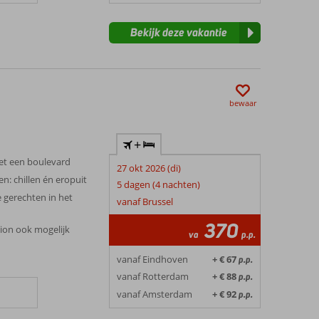
Bekijk deze vakantie
bewaar
+
met een boulevard
27 okt 2026 (di)
n: chillen én eropuit
5 dagen (4 nachten)
 gerechten in het
vanaf Brussel
370
sion ook mogelijk
va
p.p.
vanaf Eindhoven
+ € 67
p.p.
vanaf Rotterdam
+ € 88
p.p.
vanaf Amsterdam
+ € 92
p.p.