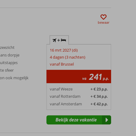
bewaar
+
 zeezicht
16 mrt 2027 (di)
aans dorpje
4 dagen (3 nachten)
 uitstapjes
vanaf Brussel
te sfeer
241
ion ook mogelijk
va
p.p.
vanaf Weeze
+ € 23
p.p.
vanaf Rotterdam
+ € 34
p.p.
vanaf Amsterdam
+ € 42
p.p.
Bekijk deze vakantie