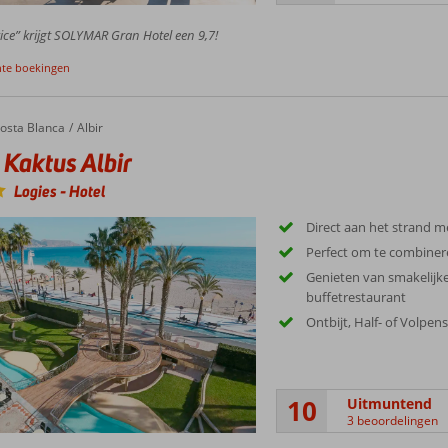
ice” krijgt SOLYMAR Gran Hotel een 9,7!
nte boekingen
ktus Albir
osta Blanca
Albir
 Kaktus Albir
Logies
-
Hotel
Direct aan het strand 
Perfect om te combinere
Genieten van smakelijke
buffetrestaurant
Ontbijt, Half- of Volpen
10
Uitmuntend
3 beoordelingen