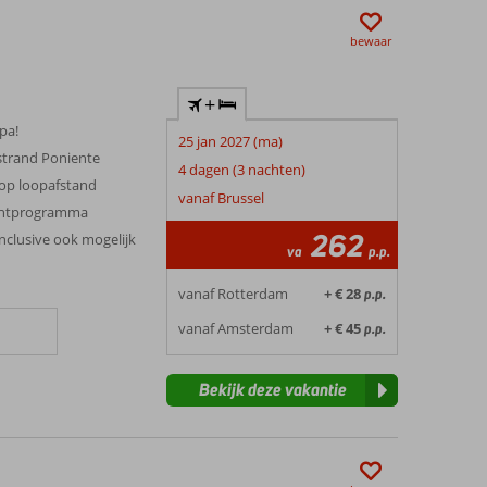
bewaar
+
pa!
25 jan 2027 (ma)
strand Poniente
4 dagen (3 nachten)
 op loopafstand
vanaf Brussel
mentprogramma
262
 Inclusive ook mogelijk
va
p.p.
vanaf Rotterdam
+ € 28
p.p.
vanaf Amsterdam
+ € 45
p.p.
Bekijk deze vakantie