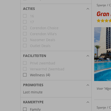
Spanje
Gran Hot
Home
C
ACTIES
Gran 
16
17
Corendon Choice
Corendon Villa's
Nazomer Deals
Outlet Deals
FACILITEITEN
Privé zwembad
Verwarmd Zwembad
(4)
Wellness
PROMOTIES
Voor “Alge
Last minute
KAMERTYPE
Spanje
Port Fiesta Park
Home
C
Family