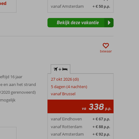
oed
vanaf Amsterdam
+ € 50
p.p.
Bekijk deze vakantie
bewaar
+
eftijd 16 jaar
27 okt 2026 (di)
e en aan het strand
5 dagen (4 nachten)
9/2020 gerenoveerd)
vanaf Brussel
 mogelijk
338
va
p.p.
vanaf Eindhoven
+ € 67
p.p.
vanaf Rotterdam
+ € 88
p.p.
vanaf Amsterdam
+ € 92
p.p.