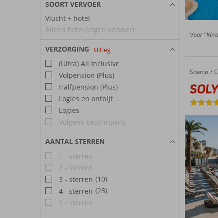
SOORT VERVOER
Vlucht + hotel
Alleen hotel (eigen vervoer)
Voor “Kind
VERZORGING
Uitleg
(Ultra) All Inclusive
Spanje
SOLYMAR Gran Hotel
Home
C
Volpension (Plus)
SOLY
Halfpension (Plus)
Logies en ontbijt
Logies
Volgens beschrijving
AANTAL STERREN
1 - sterren
2 - sterren
(10)
3 - sterren
(23)
4 - sterren
5 - sterren