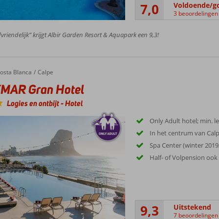
7,0
Voldoende/g
3 beoordelingen
vriendelijk” krijgt Albir Garden Resort & Aquapark een 9,3!
osta Blanca
Calpe
MAR Gran Hotel
Logies en ontbijt
-
Hotel
Only Adult hotel; min. le
In het centrum van Calp
Spa Center (winter 201
Half- of Volpension ook
9,3
Uitstekend
7 beoordelingen