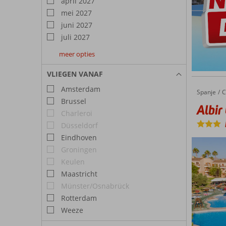
april 2027
mei 2027
juni 2027
juli 2027
meer opties
augustus
september
oktober
2027
2027
2027
VLIEGEN VANAF
Amsterdam
Spanje
Albir Garden Resort & Aquapark
Home
C
Brussel
Albir
Charleroi
Düsseldorf
Eindhoven
Groningen
Keulen
Maastricht
Münster/Osnabrück
Rotterdam
Weeze