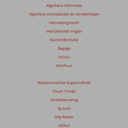
te
Algemene Informatie
garanderen.
Algemene voorwaarden en verzekeringen
Meer
info
Herroepingsrecht
over
Veel Gestelde Vragen
onze
beoordelingen.
Vluchtinformatie
Bagage
Extra's
Autohuur
Reisdocumenten & gezondheid
Visum Turkije
Stoelreservering
By June
Stip Reizen
GOfun