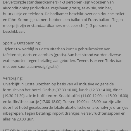
De verzorgde standaardkamers (1-3 personen) zijn voorzien van
airconditioning (individueel regelbaar, gratis), televisie, minibar,
huurkluisje en telefoon. De badkamer beschikt over een douche, toilet
en föhn. Sommige kamers hebben een balkon of Frans balkon. Tegen
meerprijs zijn er standaardkamers met zeezicht (1-3 personen)
beschikbaar.
Sport & Ontspanning:
Tijdens uw verblijf in Costa Bitezhan kunt u gebruikmaken van
tafeltennis, darts en aerobics (gratis). Aan het strand worden diverse
watersporten tegen betaling aangeboden. Tevens is er een Turks bad
met een sauna aanwezig (gratis).
Verzorging:
U verblijft in Costa Bitezhan op basis van All Inclusive volgens de
formule van het hotel. Ontbijt (07.30-10.00), lunch (12.30-14.00), diner
(19.30-21.30), alle in buffetvorm. Snackbuffet (11.00-12.00 en 15.00-16.00)
en koffie/thee uurtje (17.00-18.00). Tussen 10.00 en 23.00 uur zijn alle
door het hotel geselecteerde lokale alcoholische en alcoholvrije drankjes
inbegrepen. Tegen betaling: import drankjes, verse vruchtensappen en
alles na 23.00 uur.
LET OP: In het voor/naseizoen en tijdens de winter periode (1 november