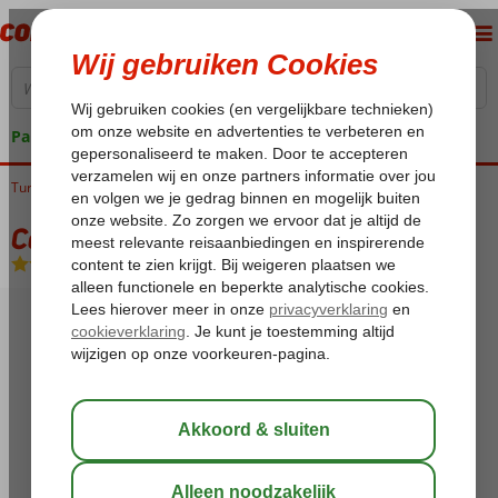
Pakketgarantie
Turkije
Home
Egeische kust
Bodrum
Bitez
Costa Bitezhan
Costa Bitezhan
All Inclusive
-
Hotel