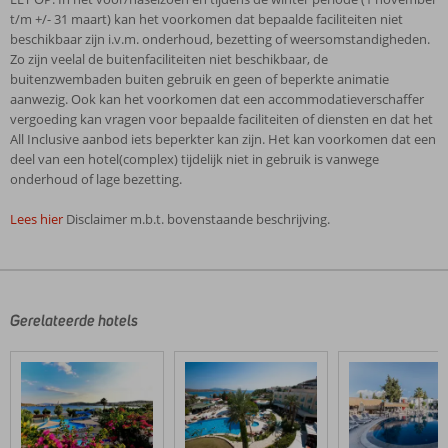
t/m +/- 31 maart) kan het voorkomen dat bepaalde faciliteiten niet
beschikbaar zijn i.v.m. onderhoud, bezetting of weersomstandigheden.
Zo zijn veelal de buitenfaciliteiten niet beschikbaar, de
buitenzwembaden buiten gebruik en geen of beperkte animatie
aanwezig. Ook kan het voorkomen dat een accommodatieverschaffer
vergoeding kan vragen voor bepaalde faciliteiten of diensten en dat het
All Inclusive aanbod iets beperkter kan zijn. Het kan voorkomen dat een
deel van een hotel(complex) tijdelijk niet in gebruik is vanwege
onderhoud of lage bezetting.
Lees hier
Disclaimer m.b.t. bovenstaande beschrijving.
De
beoordelingen
zijn
door
Gerelateerde hotels
onze
klanten
geschreven
na
hun
verblijf