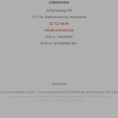
CORENDON
Schipholweg 335
1171 PL Badhoevedorp, Nederland
02 722 94 94
info@corendon.be
KvK nr.: 34220902
BTW nr.: 814395892 B01
TourWeb
©
accommodation-2647
| accommodationId=2647&tab=destination-info-tab
NetMatch
be | Accommodation | 380.0.0.13 | netm-web-ui-production-7f756f55dd-mm9vq
1:16:36 PM (1:16:36 PM) | 228 (150|83)