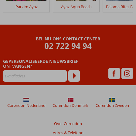
in
Parkim Ayaz
Ayaz Aqua Beach
Costa
Bitezhan
Beoordelingen
die
BEL NU ONS CONTACT CENTER
ouder
02 722 94 94
zijn
dan
GEPERSONALISEERDE NIEUWSBRIEF
48
ONTVANGEN?
maanden
worden
niet
meer
weergegeven
om
de
Corendon Nederland
Corendon Denmark
Corendon Zweden
relevantie
van
de
Over Corendon
getoonde
Adres & Telefoon
beoordelingen