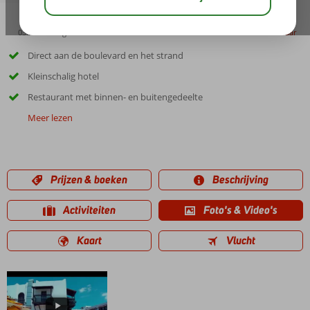
03:30
aug 31°
C
delen
bewaar
Direct aan de boulevard en het strand
Kleinschalig hotel
Restaurant met binnen- en buitengedeelte
Meer lezen
Prijzen & boeken
Beschrijving
Activiteiten
Foto's & Video's
Kaart
Vlucht