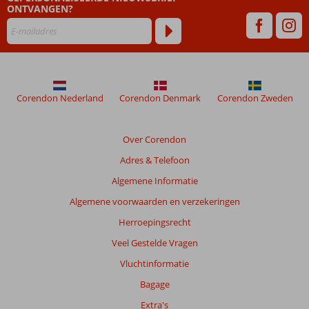
ONTVANGEN?
maanden
worden
niet
meer
weergegeven
om
de
Corendon Nederland
Corendon Denmark
Corendon Zweden
relevantie
van
de
Over Corendon
getoonde
Adres & Telefoon
beoordelingen
te
Algemene Informatie
garanderen.
Algemene voorwaarden en verzekeringen
Meer
info
Herroepingsrecht
over
Veel Gestelde Vragen
onze
beoordelingen.
Vluchtinformatie
Bagage
Extra's