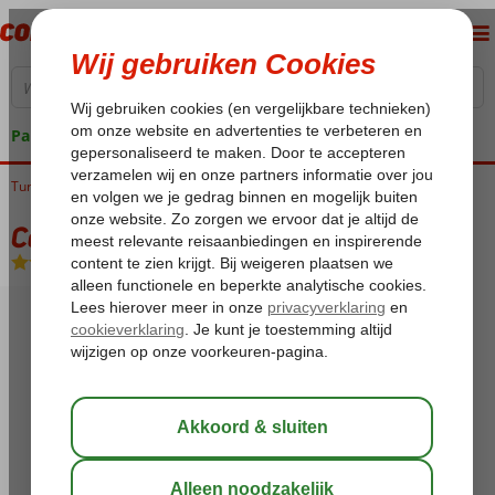
Pakketgarantie
Turkije
Home
Egeische kust
Bodrum
Bitez
Costa Bitezhan
Costa Bitezhan
All Inclusive
-
Hotel