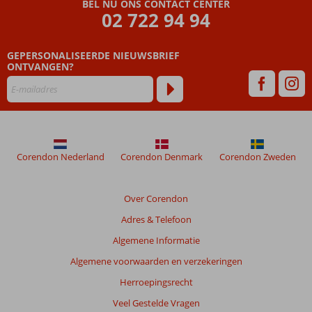
die
BEL NU ONS CONTACT CENTER
ouder
02 722 94 94
zijn
dan
GEPERSONALISEERDE NIEUWSBRIEF
48
ONTVANGEN?
maanden
worden
niet
meer
weergegeven
om
de
Corendon Nederland
Corendon Denmark
Corendon Zweden
relevantie
van
de
Over Corendon
getoonde
Adres & Telefoon
beoordelingen
te
Algemene Informatie
garanderen.
Algemene voorwaarden en verzekeringen
Meer
info
Herroepingsrecht
over
Veel Gestelde Vragen
onze