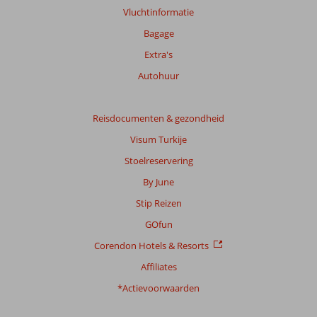
beoordelingen.
Vluchtinformatie
Bagage
Extra's
Autohuur
Reisdocumenten & gezondheid
Visum Turkije
Stoelreservering
By June
Stip Reizen
GOfun
Corendon Hotels & Resorts
Affiliates
*Actievoorwaarden