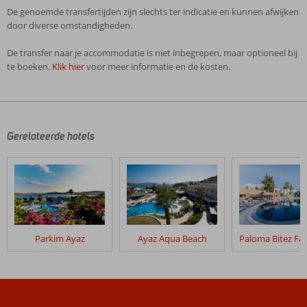
De genoemde transfertijden zijn slechts ter indicatie en kunnen afwijken
door diverse omstandigheden.
De transfer naar je accommodatie is niet inbegrepen, maar optioneel bij
te boeken.
Klik hier
voor meer informatie en de kosten.
De
beoordelingen
zijn
door
Gerelateerde hotels
onze
klanten
geschreven
na
hun
verblijf
in
Parkim Ayaz
Ayaz Aqua Beach
Costa
Bitezhan
Beoordelingen