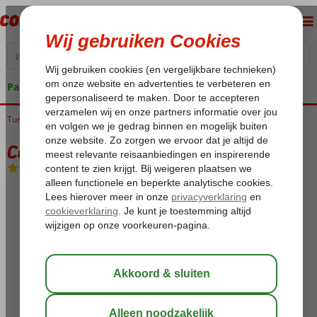
Pakketgarantie
Turkije
Home
Egeische kust
Bodrum
Bitez
Costa Bitezhan
Costa Bitezhan
All Inclusive
-
Hotel