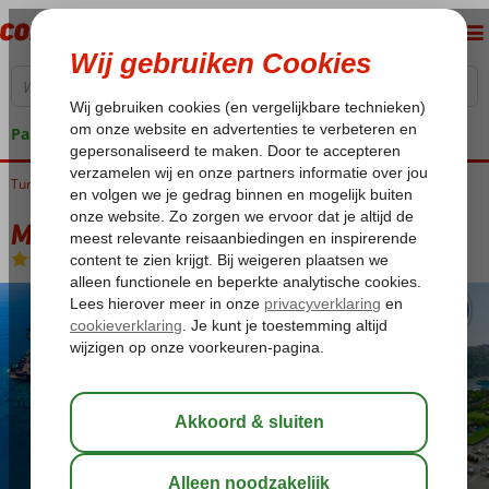
Pakketgarantie
Turkije
Home
Turkse Riviera
Kemer
Kiris
Maxx Royal Kemer
Maxx Royal Kemer
Ultra All Inclusive
-
Hotel