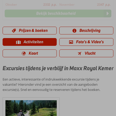
Oktober
2332
p.p.
November
2347
p.p.
Bekijk beschikbaarheid
Prijzen & boeken
Beschrijving
Activiteiten
Foto's & Video's
Kaart
Vlucht
Excursies tijdens je verblijf in Maxx Royal Kemer
Een actieve, interessante of indrukwekkende excursie tijdens je
vakantie? Hieronder vind je een overzicht van de aangeboden
excursie(s). Snel en eenvoudig te reserveren tijdens het boeken.