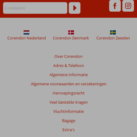
maanden
worden
niet
meer
weergegeven
om
Corendon Nederland
Corendon Denmark
Corendon Zweden
de
relevantie
van
Over Corendon
de
Adres & Telefoon
getoonde
beoordelingen
Algemene Informatie
te
Algemene voorwaarden en verzekeringen
garanderen.
Meer
Herroepingsrecht
info
Veel Gestelde Vragen
over
onze
Vluchtinformatie
beoordelingen.
Bagage
Extra's