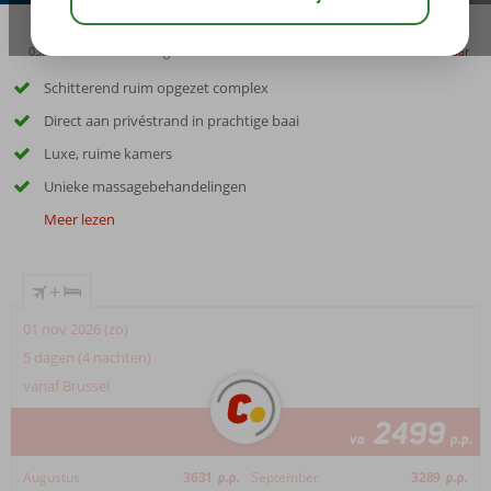
03:45
01:00
aug 33°
C
delen
bewaar
Schitterend ruim opgezet complex
Direct aan privéstrand in prachtige baai
Luxe, ruime kamers
Unieke massagebehandelingen
Meer lezen
+
01 nov 2026 (zo)
5 dagen (4 nachten)
vanaf Brussel
2499
va
p.p.
Augustus
3631
p.p.
September
3289
p.p.