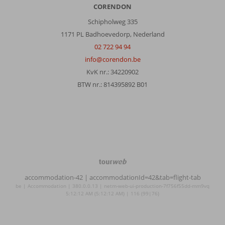
CORENDON
Schipholweg 335
1171 PL Badhoevedorp, Nederland
02 722 94 94
info@corendon.be
KvK nr.: 34220902
BTW nr.: 814395892 B01
TourWeb
©
accommodation-42
| accommodationId=42&tab=flight-tab
NetMatch
be | Accommodation | 380.0.0.13 | netm-web-ui-production-7f756f55dd-mm9vq
5:12:12 AM (5:12:12 AM) | 116 (99|76)