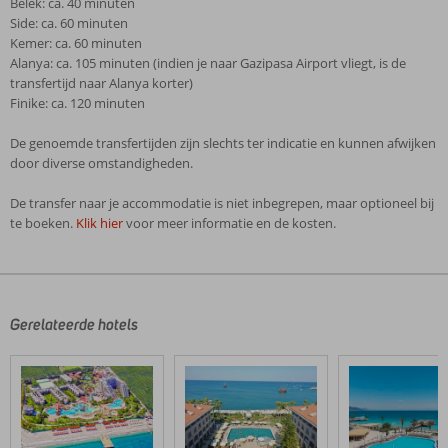
Belek: ca. 40 minuten
Side: ca. 60 minuten
Kemer: ca. 60 minuten
Alanya: ca. 105 minuten (indien je naar Gazipasa Airport vliegt, is de
transfertijd naar Alanya korter)
Finike: ca. 120 minuten
De genoemde transfertijden zijn slechts ter indicatie en kunnen afwijken
door diverse omstandigheden.
De transfer naar je accommodatie is niet inbegrepen, maar optioneel bij
te boeken.
Klik hier
voor meer informatie en de kosten.
De
beoordelingen
zijn
door
Gerelateerde hotels
onze
klanten
geschreven
na
hun
verblijf