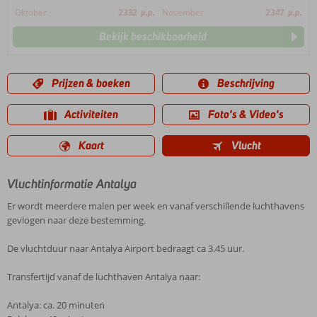
Oktober
2332
p.p.
November
2347
p.p.
Bekijk beschikbaarheid
Prijzen & boeken
Beschrijving
Activiteiten
Foto's & Video's
Kaart
Vlucht
Vluchtinformatie Antalya
Er wordt meerdere malen per week en vanaf verschillende luchthavens
gevlogen naar deze bestemming.
De vluchtduur naar Antalya Airport bedraagt ca 3.45 uur.
Transfertijd vanaf de luchthaven Antalya naar:
Antalya: ca. 20 minuten