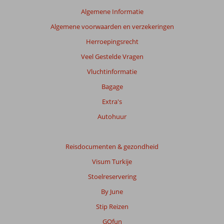
beoordelingen
Algemene Informatie
te
Algemene voorwaarden en verzekeringen
garanderen.
Meer
Herroepingsrecht
info
Veel Gestelde Vragen
over
onze
Vluchtinformatie
beoordelingen.
Bagage
Extra's
Autohuur
Reisdocumenten & gezondheid
Visum Turkije
Stoelreservering
By June
Stip Reizen
GOfun