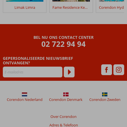
in
Limak Limra
Fame Residence Kemer & Spa
Maxx
Royal
Kemer
Beoordelingen
BEL NU ONS CONTACT CENTER
die
02 722 94 94
ouder
zijn
GEPERSONALISEERDE NIEUWSBRIEF
dan
ONTVANGEN?
48
maanden
worden
niet
meer
weergegeven
om
Corendon Nederland
Corendon Denmark
Corendon Zweden
de
relevantie
van
Over Corendon
de
Adres & Telefoon
getoonde