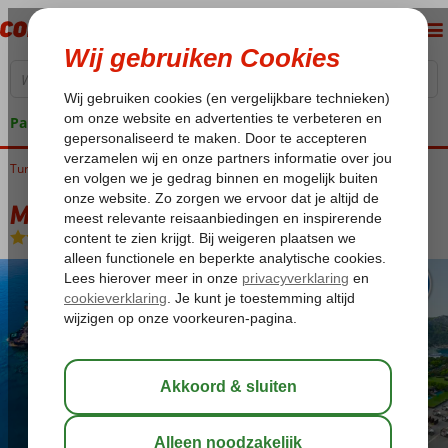
Pakketgarantie
Turkije
Home
Turkse Riviera
Kemer
Kiris
Maxx Royal Kemer
Maxx Royal Kemer
Ultra All Inclusive
-
Hotel