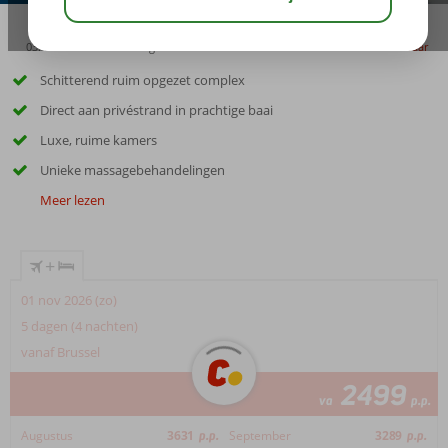
03:45
01:00
aug 33°
C
delen
bewaar
Schitterend ruim opgezet complex
Direct aan privéstrand in prachtige baai
Luxe, ruime kamers
Unieke massagebehandelingen
Meer lezen
+
01 nov 2026 (zo)
5 dagen (4 nachten)
vanaf Brussel
2499
va
p.p.
Augustus
3631
p.p.
September
3289
p.p.