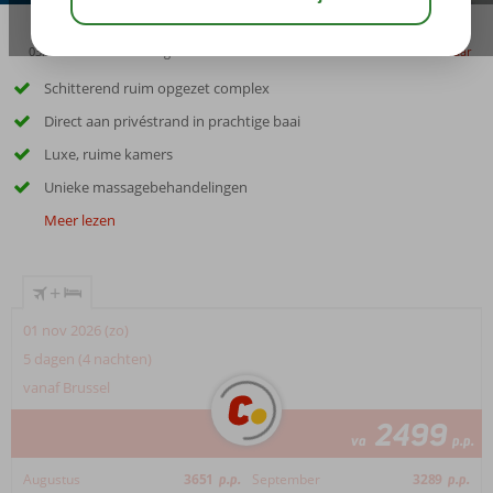
03:45
01:00
aug 33°
C
delen
bewaar
Schitterend ruim opgezet complex
Direct aan privéstrand in prachtige baai
Luxe, ruime kamers
Unieke massagebehandelingen
Meer lezen
+
01 nov 2026 (zo)
5 dagen (4 nachten)
vanaf Brussel
2499
va
p.p.
Augustus
3651
p.p.
September
3289
p.p.