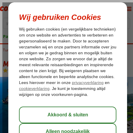
Pakketgarantie
Turkije
Home
Turkse Riviera
Kemer
Kiris
Maxx Royal Kemer
Maxx Royal Kemer
Ultra All Inclusive
-
Hotel