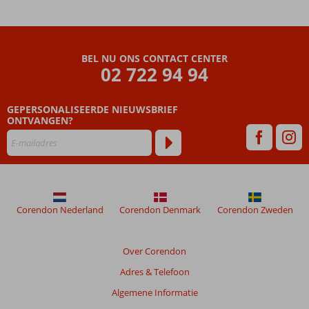
Royal
Kemer
Beoordelingen
BEL NU ONS CONTACT CENTER
die
02 722 94 94
ouder
zijn
GEPERSONALISEERDE NIEUWSBRIEF
dan
ONTVANGEN?
48
maanden
worden
niet
meer
weergegeven
om
Corendon Nederland
Corendon Denmark
Corendon Zweden
de
relevantie
van
Over Corendon
de
Adres & Telefoon
getoonde
beoordelingen
Algemene Informatie
te