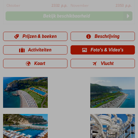
Oktober
2332
p.p.
November
2353
p.p.
Bekijk beschikbaarheid
Prijzen & boeken
Beschrijving
Activiteiten
Foto's & Video's
Kaart
Vlucht