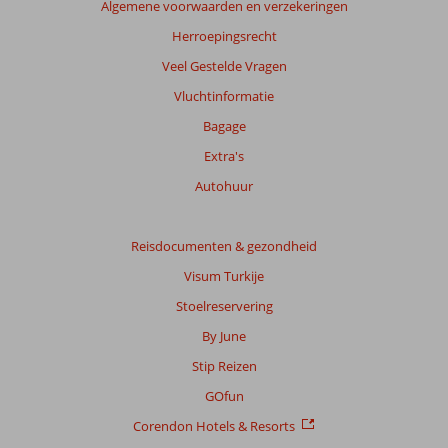
Algemene voorwaarden en verzekeringen
garanderen.
Meer
Herroepingsrecht
info
Veel Gestelde Vragen
over
onze
Vluchtinformatie
beoordelingen.
Bagage
Extra's
Autohuur
Reisdocumenten & gezondheid
Visum Turkije
Stoelreservering
By June
Stip Reizen
GOfun
Corendon Hotels & Resorts