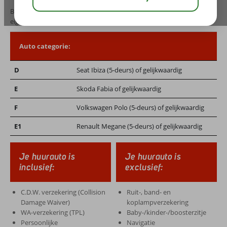
Boek nu snel en gemakkelijk uw huurauto en verken Tenerife op uw
eigen gemak.
Auto categorie:
D
Seat Ibiza (5-deurs) of gelijkwaardig
E
Skoda Fabia of gelijkwaardig
F
Volkswagen Polo (5-deurs) of gelijkwaardig
E1
Renault Megane (5-deurs) of gelijkwaardig
Je huurauto is
Je huurauto is
inclusief:
exclusief:
C.D.W. verzekering (Collision
Ruit-, band- en
Damage Waiver)
koplampverzekering
WA-verzekering (TPL)
Baby-/kinder-/boosterzitje
Persoonlijke
Navigatie