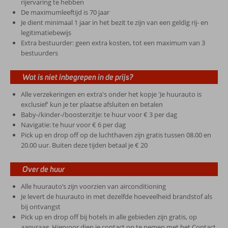
rijervaring te hebben
De maximumleeftijd is 70 jaar
Je dient minimaal 1 jaar in het bezit te zijn van een geldig rij- en
legitimatiebewijs
Extra bestuurder: geen extra kosten, tot een maximum van 3
bestuurders
Wat is niet inbegrepen in de prijs?
Alle verzekeringen en extra's onder het kopje 'Je huurauto is
exclusief' kun je ter plaatse afsluiten en betalen
Baby-/kinder-/boosterzitje: te huur voor € 3 per dag
Navigatie: te huur voor € 6 per dag
Pick up en drop off op de luchthaven zijn gratis tussen 08.00 en
20.00 uur. Buiten deze tijden betaal je € 20
Over de huur
Alle huurauto’s zijn voorzien van airconditioning
Je levert de huurauto in met dezelfde hoeveelheid brandstof als
bij ontvangst
Pick up en drop off bij hotels in alle gebieden zijn gratis, op
aanvraag. Hiervoor dien je contact op te nemen met het Contact