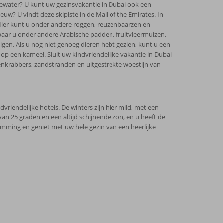
ewater? U kunt uw gezinsvakantie in Dubai ook een
uw? U vindt deze skipiste in de Mall of the Emirates. In
Hier kunt u onder andere roggen, reuzenbaarzen en
aar u onder andere Arabische padden, fruitvleermuizen,
en. Als u nog niet genoeg dieren hebt gezien, kunt u een
op een kameel. Sluit uw kindvriendelijke vakantie in Dubai
enkrabbers, zandstranden en uitgestrekte woestijn van
riendelijke hotels. De winters zijn hier mild, met een
 25 graden en een altijd schijnende zon, en u heeft de
ming en geniet met uw hele gezin van een heerlijke