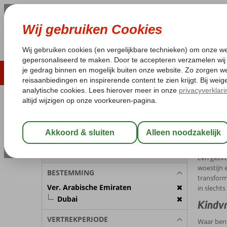
ZOMER 2026
LAST MINUTES
WIN
Pakketgarantie
Laagsteprijsgarantie*
Geen f
REISGEZELSCHAP
Home
Du
Kamer 1:
2 Personen
Dubai
Wijzig Reisgezelschap
Een gezin
woestijn 
BESTEMMING
transform
Ver. Arabische Emiraten
in slecht
Dubai
Kindvr
VERTREKPERIODE
Waar bent 