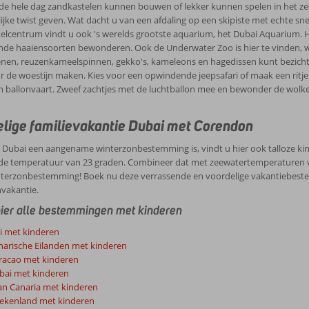
de hele dag zandkastelen kunnen bouwen of lekker kunnen spelen in het ze
ijke twist geven. Wat dacht u van een afdaling op een skipiste met echte snee
elcentrum vindt u ook 's werelds grootste aquarium, het Dubai Aquarium. 
ende haaiensoorten bewonderen. Ook de Underwater Zoo is hier te vinden, w
nen, reuzenkameelspinnen, gekko's, kameleons en hagedissen kunt bezichtig
r de woestijn maken. Kies voor een opwindende jeepsafari of maak een ritje 
n ballonvaart. Zweef zachtjes met de luchtballon mee en bewonder de wolk
lige familievakantie Dubai met Corendon
 Dubai een aangename winterzonbestemming is, vindt u hier ook talloze kindv
e temperatuur van 23 graden. Combineer dat met zeewatertemperaturen van
nterzonbestemming! Boek nu deze verrassende en voordelige vakantiebestem
vakantie.
hier alle bestemmingen met kinderen
i met kinderen
narische Eilanden met kinderen
racao met kinderen
bai met kinderen
an Canaria met kinderen
iekenland met kinderen