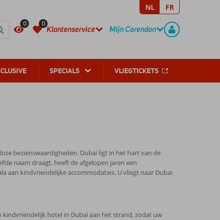
NL
FR
REGISTREER
CONTACT
0
0
Klantenservice
Mijn Corendon
NCLUSIVE
SPECIALS
VLIEGTICKETS
loze bezienswaardigheden. Dubai ligt in het hart van de
elfde naam draagt, heeft de afgelopen jaren een
a aan kindvriendelijke accommodaties. U vliegt naar Dubai
n kindvriendelijk hotel in Dubai aan het strand, zodat uw