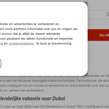
TERZON
ZONVAKANTIES
VERRE REIZEN
ALL I
ueltoeslag
Gratis annuleren*
bai met kinderen
 met kinderen
svakantie in Dubai biedt u een overvloed aan luxe, prachtige stranden en tal
en is een van de zeven Verenigde Arabische Emiraten. De hoofdstad, die dez
atie ondergaan tot een moderne wereldstad en Dubai beschikt over een scal
s 6 uur, samen met uw kinderen.
iendelijke vakantie naar Dubai
u naar op zoek tijdens een familievakantie in Dubai? Wilt u verblijven in ee