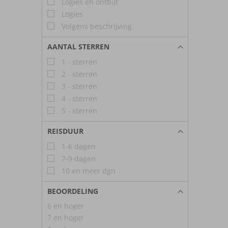
Logies en ontbijt
Logies
Volgens beschrijving
AANTAL STERREN
1 - sterren
2 - sterren
3 - sterren
4 - sterren
5 - sterren
REISDUUR
1-6 dagen
7-9 dagen
10 en meer dgn
BEOORDELING
6 en hoger
7 en hoger