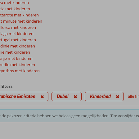
za met kinderen
eta met kinderen
nzarote met kinderen
st minute met kinderen
llorca met kinderen
laga met kinderen
rtugal met kinderen
rdinië met kinderen
ilië met kinderen
anje met kinderen
nerife met kinderen
kynthos met kinderen
filters
rabische Emiraten
Dubai
Kinderbad
alle f
 de gekozen criteria hebben we helaas geen mogelijkheden. Tip: verwijder e