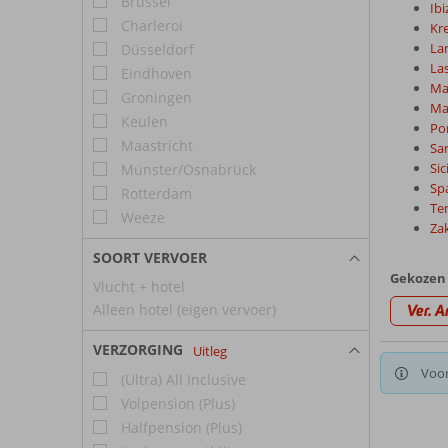
Brussel
Ibi
Charleroi
Kr
La
Düsseldorf
La
Eindhoven
Ma
Groningen
Ma
Keulen
Po
Maastricht
Sa
Sic
Münster/Osnabrück
Sp
Rotterdam
Te
Weeze
Za
SOORT VERVOER
Gekozen 
Vlucht + hotel
Alleen hotel (eigen vervoer)
Ver. A
VERZORGING
Uitleg
Voor
(Ultra) All Inclusive
Volpension (Plus)
Halfpension (Plus)