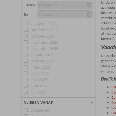
kinderen 
Tussen
avontuurl
deze wink
En
verschill
schorpioe
augustus 2026
tocht doo
september 2026
af met ee
oktober 2026
bovenaf.
november 2026
Voorde
december 2026
januari 2027
Naast dat
februari 2027
gemiddeld
ideale wi
maart 2027
winterzon
april 2027
Bekijk 
mei 2027
juni 2027
Bal
juli 2027
Ca
Çu
VLIEGEN VANAF
Du
Gr
Amsterdam
Gr