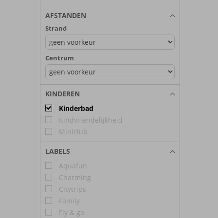
AFSTANDEN
Strand
Centrum
KINDEREN
Kinderbad
Kindvriendelijkheid
Miniclub
LABELS
Aquafun
Charming
Citytrips
Family
Fly & go