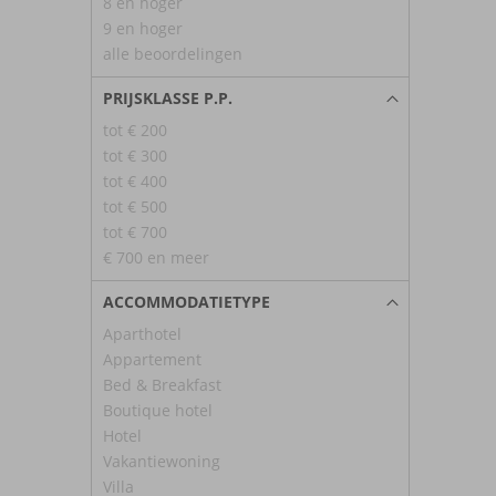
8 en hoger
9 en hoger
alle beoordelingen
PRIJSKLASSE P.P.
tot € 200
tot € 300
tot € 400
tot € 500
tot € 700
€ 700 en meer
ACCOMMODATIETYPE
Aparthotel
Appartement
Bed & Breakfast
Boutique hotel
Hotel
Vakantiewoning
Villa