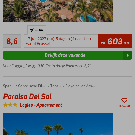
Accommodatie met een
+
GSTC erkend
Aanrader
duurzaamheidscertificaat
8,6
17 jun 2027 (do)
5 dagen (4 nachten)
603
65
va
p.p.
vanaf Brussel
Perfect
beoordelingen
voor
Bekijk deze vakantie
gezinnen
Nabij het
Voor “Ligging” krijgt H10 Costa Adeje Palace een 8,7!
zandstrand
Meerdere
zwembaden
Paraiso Del Sol
Home
Spanje
Canarische Eilanden
Tenerife
Playa de las Americas
met apart
Paraiso Del Sol
kinderbad
Ook All
Logies
-
Appartement
bewaar
Inclusive
mogelijk!