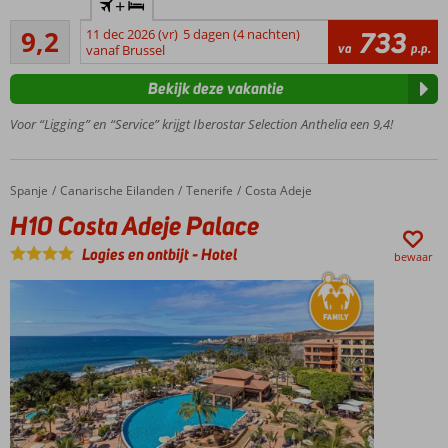
+
GSTC erkend
Uitstekend
duurzaamheidscertificaat
9,2
11 dec 2026 (vr)
5 dagen (4 nachten)
733
29
va
p.p.
vanaf Brussel
Op
beoordelingen
loopafstand
Bekijk deze vakantie
van strand
en centrum
Voor “Ligging” en “Service” krijgt Iberostar Selection Anthelia een 9,4!
Meerdere
(kinder-)zwembaden
Uitgebreid
Spanje
H10 Costa Adeje Palace
Home
Canarische Eilanden
Tenerife
Costa Adeje
animatieprogramma
H10 Costa Adeje Palace
voor jong en oud
Halfpension
Logies en ontbijt
-
Hotel
bewaar
of All
Inclusive
ook
mogelijk