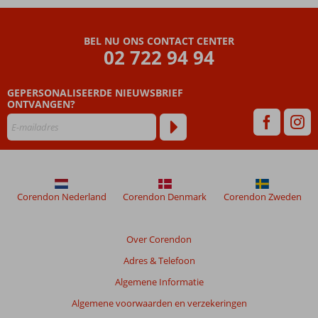
glijbanen… yes!
Comfortabele
appartementen,
BEL NU ONS CONTACT CENTER
bungalows en
02 722 94 94
villa’s
GEPERSONALISEERDE NIEUWSBRIEF
ONTVANGEN?
Corendon Nederland
Corendon Denmark
Corendon Zweden
Over Corendon
Adres & Telefoon
Algemene Informatie
Algemene voorwaarden en verzekeringen