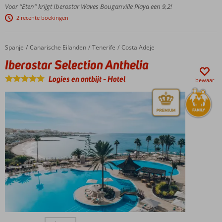
ook met
Voor “Eten” krijgt Iberostar Waves Bouganville Playa een 9,2!
live
2 recente boekingen
cooking
Veel
waterpret
Spanje
Iberostar Selection Anthelia
Home
Canarische Eilanden
Tenerife
Costa Adeje
en Star
Iberostar Selection Anthelia
Camp
voor de
Logies en ontbijt
-
Hotel
bewaar
kids
En Star
Prestige
kamers voor
alleen
volwassenen
Halfpension
of All
Inclusive
ook
mogelijk
Accommodatie met een