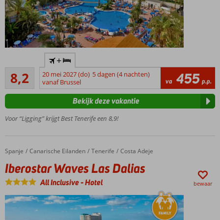
ook
mogelijk
Accommodatie met een
+
GSTC erkend
Zeer goed
duurzaamheidscertificaat
8,2
20 mei 2027 (do)
5 dagen (4 nachten)
455
540
va
p.p.
vanaf Brussel
Goed,
beoordelingen
beter:
Bekijk deze vakantie
Best
Tenerife!
Voor “Ligging” krijgt Best Tenerife een 8,9!
Subtropische
tuin, prachtig
zeg
Spanje
Iberostar Waves Las Dalias
Home
Canarische Eilanden
Tenerife
Costa Adeje
Het
Iberostar Waves Las Dalias
zandstrand
op
All Inclusive
-
Hotel
bewaar
steenworp
afstand
Fantastische
reis voor de