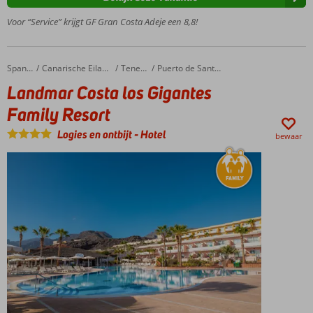
voor een
onvergetelijke
Voor “Service” krijgt GF Gran Costa Adeje een 8,8!
ervaring
4.500 m2
aan
Landmar Costa los Gigantes Family Resort
Home
Spanje
Canarische Eilanden
Tenerife
Puerto de Santiago
zonneterras
Landmar Costa los Gigantes
met
meerdere
Family Resort
zwembaden
Logies en ontbijt
-
Hotel
Het
bewaar
zandstrand
is niet ver,
vergeet je
slippers
niet
Helemaal
zen in
het
Wellness
Center
Halfpension,
Volpension