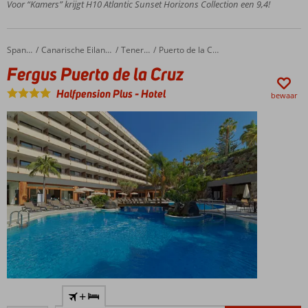
Relaxen
Voor “Kamers” krijgt H10 Atlantic Sunset Horizons Collection een 9,4!
in het
Despacio
Spa
Fergus Puerto de la Cruz
Home
Spanje
Canarische Eilanden
Tenerife
Puerto de la Cruz
Center
Fergus Puerto de la Cruz
Accommodatie met een
GSTC erkend
Halfpension Plus
-
Hotel
bewaar
duurzaamheidscertificaat
All
Inclusive
ook
mogelijk
Gelegen
+
aan de