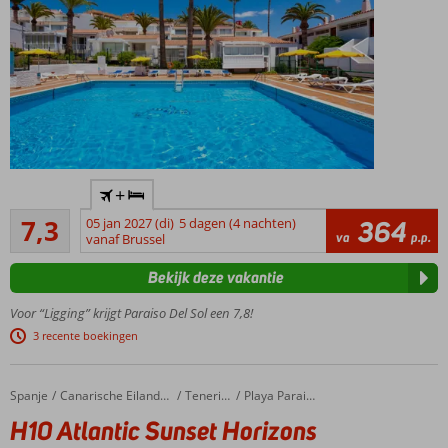
In hartje
+
Playa de
Voldoende/goed
las
7,3
05 jan 2027 (di)
5 dagen (4 nachten)
364
262
va
p.p.
Americas
vanaf Brussel
beoordelingen
Vlak
Bekijk deze vakantie
bij het
strand
Voor “Ligging” krijgt Paraiso Del Sol een 7,8!
Gerenoveerde
3 recente boekingen
studio's!
Het
is
Spanje
H10 Atlantic Sunset Horizons Collection
Home
Canarische Eilanden
Tenerife
Playa Paraiso
hier
H10 Atlantic Sunset Horizons
wel