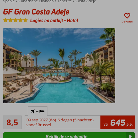
Spanje
GF Gran Costa Adeje
Home
Canarische Eilanden
Tenerife
Costa Adeje
en 7 bars
GF Gran Costa Adeje
Suites met
hydromassagebad
Logies en ontbijt
-
Hotel
bewaar
Accommodatie met een
+
GSTC erkend
Aanrader
duurzaamheidscertificaat
8,5
09 sep 2027 (do)
6 dagen (5 nachten)
645
19
va
p.p.
vanaf Brussel
Luxe, service
beoordelingen
en kwaliteit
Bekijk deze vakantie