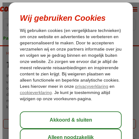
Pakketgarantie
Home
Tenerife met kinderen
Tenerife met kinderen
Wilt u er met het hele gezin gezellig naar de zon? Wat dacht u dan
van een vakantie naar Tenerife? Kinderen vermaken zich de hele dag
onder de Spaanse zon en er is genoeg te doen voor jong en oud. Wat
dacht u van een dagje naar het grootste waterpark van Europa? Of
met het hele gezin survivalen in het Tenerife Jungle Park? Voor een
kindvriendelijke vakantie bent u in Tenerife op het juiste adres.
Filter 53 aanbiedingen