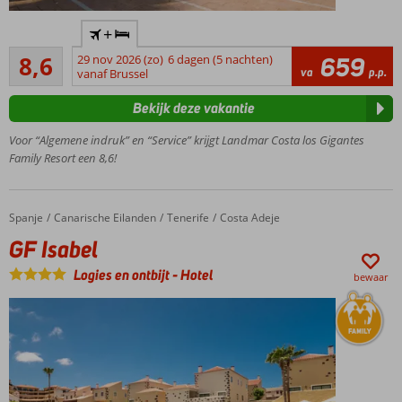
of All
Prachtig
Inclusive
+
uitzicht
ook
Aanrader
over de
8,6
29 nov 2026 (zo)
6 dagen (5 nachten)
659
mogelijk
20
va
p.p.
oceaan
vanaf Brussel
beoordelingen
Los
Bekijk deze vakantie
Gigantes
kliffen
Voor “Algemene indruk” en “Service” krijgt Landmar Costa los Gigantes
op ca.
Family Resort een 8,6!
900
meter
6
Spanje
GF Isabel
Home
Canarische Eilanden
Tenerife
Costa Adeje
zwembaden
GF Isabel
Nabij
Puerto
Logies en ontbijt
-
Hotel
bewaar
de
Santiago
Playa de
la Arena
op ca. 1
kilometer