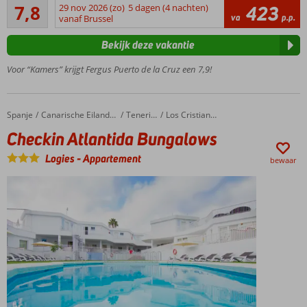
Goed
rand
7,8
29 nov 2026 (zo)
5 dagen (4 nachten)
423
30
va
p.p.
van
vanaf Brussel
beoordelingen
Puerto
Bekijk deze vakantie
de la
Cruz
Voor “Kamers” krijgt Fergus Puerto de la Cruz een 7,9!
Strand op
loopafstand
1
Spanje
Checkin Atlantida Bungalows
Home
Canarische Eilanden
Tenerife
Los Cristianos
restaurant
Checkin Atlantida Bungalows
en 3 bars
Boek
Logies
-
Appartement
bewaar
een
kamer
met
Magnus
service
All
Inclusive
ook
mogelijk