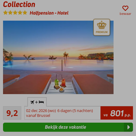
Collection
heel
fijn
Halfpension
-
Hotel
bewaar
Ontbijt of
Halfpension
ook
mogelijk
Gloednieuw
+
hotel van
Uitstekend
de H10-
9,2
02 dec 2026 (wo)
6 dagen (5 nachten)
801
65
va
p.p.
keten!
vanaf Brussel
beoordelingen
4 à-la-
Bekijk deze vakantie
carterestaurants