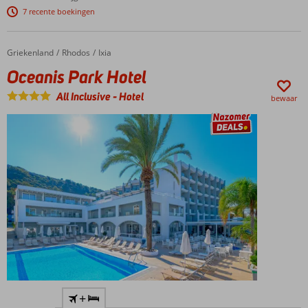
strand
7 recente boekingen
Comfortabele
(familie)kamers
Mini
Griekenland
Oceanis Park Hotel
Home
Rhodos
Ixia
waterpark
Oceanis Park Hotel
met 2
glijbanen
All Inclusive
-
Hotel
bewaar
Lekker
op
basis
van All
In
Nabij
+
het