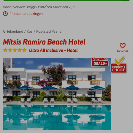
Restaurant
Voor “Service” krijgt D'Andrea Mare een 8,7!
met
14 recente boekingen
thema-
avonden
Gevarieerd
Griekenland
Mitsis Ramira Beach Hotel
Home
Kos
Kos-Stad Psalidi
animatieprogramma
Mitsis Ramira Beach Hotel
Winnaar
Hotel of
Ultra All Inclusive
-
Hotel
bewaar
the year
award
Ideaal