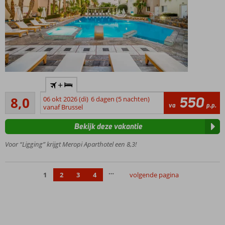
Proef
+
de
Zeer goed
typisch
550
8,0
06 okt 2026 (di)
6 dagen (5 nachten)
382
va
p.p.
Griekse
vanaf Brussel
beoordelingen
sfeer
Bekijk deze vakantie
Vlak bij
Malia
Voor “Ligging” krijgt Meropi Aparthotel een 8,3!
centrum
Comfortabele
…
kamers
1
2
3
4
volgende pagina
Spetterend
waterpark!