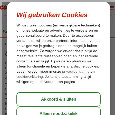
Pakketgarantie
Home
Griekenland met kinderen
Griekenland met kinderen
De perfecte bestemming voor een gezinsvakantie met kinderen is
Griekenland. Hoewel het misschien als een cliché klinkt, is het waar
dat wanneer de kinderen genieten, jij ook van een geweldige
vakantie kunt genieten. Het vinden van een kindvriendelijke
vakantie in Griekenland kan echter een uitdaging zijn. Ben je op zoek
naar een hotel met een miniclub voor de kinderen of een aquapark
met spannende glijbanen? Wil je een ruime kamer of geef je de
voorkeur aan een familiekamer met twee aparte ruimtes? Corendon
biedt een uitgebreide selectie van kindvriendelijke hotels in
Griekenland, zodat het hele gezin het maximale uit hun vakantie kan
halen.