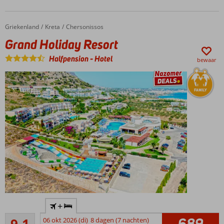
Tienerlounge
met game
area met
Griekenland
Grand Holiday Resort
Home
Kreta
Chersonissos
high speed
Grand Holiday Resort
internet in
het hele
Halfpension
-
Hotel
bewaar
hotel
Volop
activiteiten
voor jong
en oud
Prachtige
+
zwembaden
Uitstekend
689
9,1
06 okt 2026 (di)
8 dagen (7 nachten)
Vlak bij het