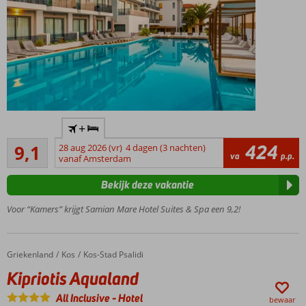
Op ca.
+
50
Uitstekend
meter
424
9,1
28 aug 2026 (vr)
4 dagen (3 nachten)
379
va
p.p.
van
vanaf Amsterdam
beoordelingen
het
Bekijk deze vakantie
strand
Easy going &
Voor “Kamers” krijgt Samian Mare Hotel Suites & Spa een 9,2!
superrelaxte
sfeer
Moderne en
Griekenland
Kipriotis Aqualand
Home
Kos
Kos-Stad Psalidi
comfortabele
Kipriotis Aqualand
kamers
Op basis
All Inclusive
-
Hotel
bewaar
van All