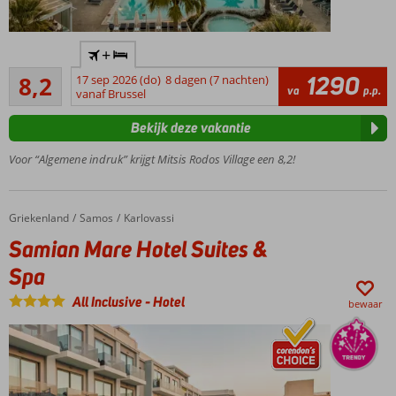
Fantastisch
+
familiehotel
Zeer goed
met
1290
8,2
17 sep 2026 (do)
8 dagen (7 nachten)
161
va
p.p.
prachtig
vanaf Brussel
beoordelingen
uitzicht op
Bekijk deze vakantie
zee
Loop
Voor “Algemene indruk” krijgt Mitsis Rodos Village een 8,2!
zo het
strand
op
Griekenland
Samian Mare Hotel Suites & Spa
Home
Samos
Karlovassi
6 à-la-
Samian Mare Hotel Suites &
carterestaurants
Gloednieuw
Spa
splash park
All Inclusive
-
Hotel
en
bewaar
speeltuin
De 24h
All
Inclusive
ervaring!