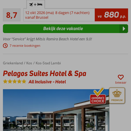
+
voor
Aanrader
families
880
8,7
12 okt 2026 (ma)
8 dagen (7 nachten)
425
va
p.p.
vanaf Brussel
Direct
beoordelingen
aan
Bekijk deze vakantie
een
Blue
Voor “Service” krijgt Mitsis Ramira Beach Hotel een 9,0!
Flag-
7 recente boekingen
strand
gelegen
3 restaurants,
Griekenland
Pelagos Suites Hotel & Spa
Home
Kos
Kos-Stad Lambi
waaronder 2 à-
Pelagos Suites Hotel & Spa
la-
carterestaurants
All Inclusive
-
Hotel
bewaar
Uitzonderlijke
service en
veel
zwemplezier
Uitgebreide
Ultra All
Inclusive