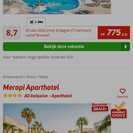
Winnaar
+
Hotel of
Aanrader
the year
775
8,7
05 okt 2026 (ma)
8 dagen (7 nachten)
702
va
p.p.
award
vanaf Brussel
beoordelingen
Vlak
Bekijk deze vakantie
bij het
strand
Voor “Kamers” krijgt Apollon Hotel een 8,9!
Op
ca. 2
km
Griekenland
Meropi Aparthotel
Home
Kreta
Malia
van
Meropi Aparthotel
Kos-
Stad
All Inclusive
-
Aparthotel
bewaar
Volledig
gerenoveerde
deluxe
kamers