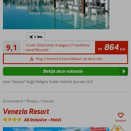
Prachtig
+
hotel met
Uitstekend
privégedeelte
864
9,1
12 okt 2026 (ma)
8 dagen (7 nachten)
471
va
p.p.
op het strand
vanaf Brussel
beoordelingen
Ruime,
Nog 2 kamer(s) beschikbaar op deze site
moderne
suites en
Bekijk deze vakantie
villa's
Voor “Service” krijgt Pelagos Suites Hotel & Spa een 9,2!
Uitstekende
buffetten
en à-la-
carte
Griekenland
Venezia Resort
Home
Rhodos
Faliraki
The
Venezia Resort
place to
be voor
All Inclusive
-
Hotel
bewaar
kinderen