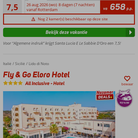
Goed
meter
658
7,5
26 aug 2026 (wo)
8 dagen (7 nachten)
4
va
p.p.
van
vanaf Rotterdam
beoordelingen
het
Nog 2 kamer(s) beschikbaar op deze site
strand
Restaurant
Bekijk deze vakantie
met lokale
gerechten
Voor “Algemene indruk” krijgt Santa Lucia E Le Sabbie D’Oro een 7,5!
Miniclub
en
minidisco
Italië
Fly & Go Eloro Hotel
Home
Sicilië
Lido di Noto
voor de
Fly & Go Eloro Hotel
kinderen
Gratis
All Inclusive
-
Hotel
bewaar
excursie*