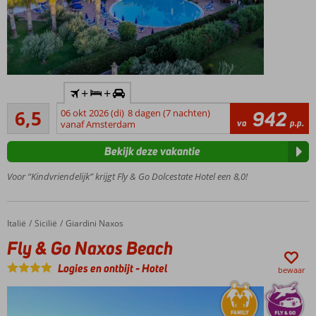
Inclusief
+
+
huurauto
Ruim voldoende
6,5
06 okt 2026 (di)
8 dagen (7 nachten)
942
Op ca.
4
va
p.p.
vanaf Amsterdam
250
beoordelingen
meter
Bekijk deze vakantie
van
het
Voor “Kindvriendelijk” krijgt Fly & Go Dolcestate Hotel een 8,0!
strand
Een
buffetrestaurant
Italië
Fly & Go Naxos Beach
Home
Sicilië
Giardini Naxos
Meerdere
Fly & Go Naxos Beach
zwembaden
Logies en ontbijt
-
Hotel
bewaar