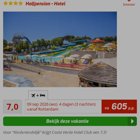
Halfpension
-
Hotel
bewaar
Meerdere
zwembaden
Geschikt
voor
rustzoekers
en
ontdekkers
Gratis
+
shuttleservice
Voldoende/goed
naar het
605
7,0
09 sep 2026 (wo)
4 dagen (3 nachten)
7
va
p.p.
strand
vanaf Rotterdam
beoordelingen
Een aquapark
Bekijk deze vakantie
met glijbanen
en
Voor “Kindvriendelijk” krijgt Costa Verde Hotel Club een 7,5!
watertoestellen