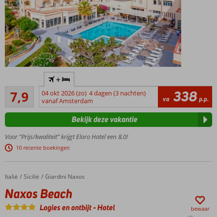
Direct aan
+
het
Goed
zandstrand
338
7,9
04 okt 2026 (zo)
4 dagen (3 nachten)
504
va
p.p.
vanaf Amsterdam
Leuke
beoordelingen
activiteiten
Bekijk deze vakantie
voor jong
en oud
Voor “Prijs/kwaliteit” krijgt Eloro Hotel een 8,0!
Onlangs
10 recente boekingen
grotendeels
gerenoveerd
Maar liefst 5
Italië
Naxos Beach
Home
Sicilië
Giardini Naxos
restaurants!
Naxos Beach
Logies en ontbijt
-
Hotel
bewaar