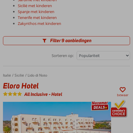
Sicilië met kinderen
Spanje met kinderen
Tenerife met kinderen
Zakynthos met kinderen
Filter 9 aanbiedingen
Sorteren op:
Italië
Eloro Hotel
Home
Sicilië
Lido di Noto
Eloro Hotel
All Inclusive
-
Hotel
bewaar