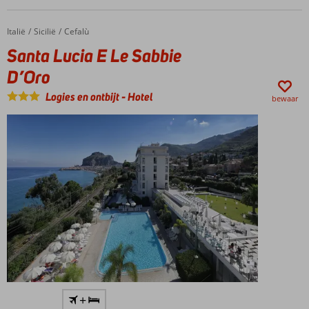
naar
kabelbaan
Mazzarò
Italië
Santa Lucia E Le Sabbie D’Oro
Home
Sicilië
Cefalù
Resort
Santa Lucia E Le Sabbie
van
D’Oro
maar
liefst 14
Logies en ontbijt
-
Hotel
bewaar
hectare
Op ca.
+
300