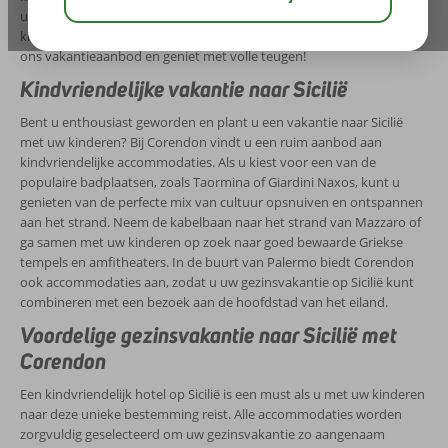
uitgebreide selectie aan hotels en appartementen waar u en uw
kinderen kunnen genieten van een onvergetelijke vakantie. Verken
ons vakantieaanbod en geniet met volle teugen!
Kindvriendelijke vakantie naar Sicilië
Bent u enthousiast geworden en plant u een vakantie naar Sicilië
met uw kinderen? Bij Corendon vindt u een ruim aanbod aan
kindvriendelijke accommodaties. Als u kiest voor een van de
populaire badplaatsen, zoals Taormina of Giardini Naxos, kunt u
genieten van de perfecte mix van cultuur opsnuiven en ontspannen
aan het strand. Neem de kabelbaan naar het strand van Mazzaro of
ga samen met uw kinderen op zoek naar goed bewaarde Griekse
tempels en amfitheaters. In de buurt van Palermo biedt Corendon
ook accommodaties aan, zodat u uw gezinsvakantie op Sicilië kunt
combineren met een bezoek aan de hoofdstad van het eiland.
Voordelige gezinsvakantie naar Sicilië met
Corendon
Een kindvriendelijk hotel op Sicilië is een must als u met uw kinderen
naar deze unieke bestemming reist. Alle accommodaties worden
zorgvuldig geselecteerd om uw gezinsvakantie zo aangenaam