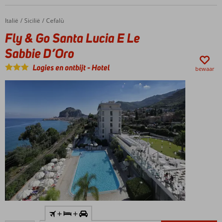
Volpension
of All
Italië
Fly & Go Santa Lucia E Le Sabbie D’Oro
Home
Sicilië
Cefalù
Inclusive
Fly & Go Santa Lucia E Le
ook
mogelijk
Sabbie D’Oro
Logies en ontbijt
-
Hotel
bewaar
Inclusief
+
+
huurauto