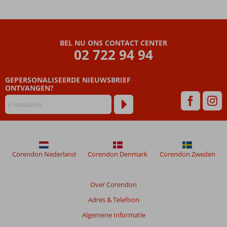
en 2
kinderbaden
Gratis
shuttleservice
BEL NU ONS CONTACT CENTER
02 722 94 94
naar
kabelbaan
Mazzarò
GEPERSONALISEERDE NIEUWSBRIEF
Resort
ONTVANGEN?
van
maar
liefst 14
hectare
Corendon Nederland
Corendon Denmark
Corendon Zweden
Over Corendon
Adres & Telefoon
Algemene Informatie