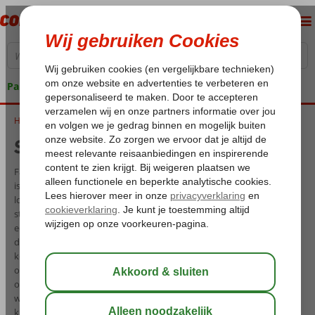
Pakketgarantie
Home
Sicilië met kinderen
Sicilië met kinderen
Fantastisch! Een familievakantie naar Sicilië is een geweldig idee. Het
is het grootste eiland in de Middellandse Zee en wordt door de
lokale bevolking beschouwd als 'het meest authentieke en prachtige
stukje Italië'. Sicilië, gelegen in het uiterste zuiden van Italië, heeft
een rijke geschiedenis, schitterende zandstranden, schilderachtige
dorpjes, ongerepte natuur en natuurlijk de verrukkelijke Siciliaanse
keuken. Tijdens uw gezinsvakantie op Sicilië is er van alles te
ontdekken. Houden uw kinderen van spannende verhalen over
oude Grieken en Romeinen? Of hebben ze altijd al een echte vulkaan
willen bewonderen? Bij Corendon is het eenvoudig om een
kindvriendelijke vakantie naar Sicilië te boeken. We bieden een