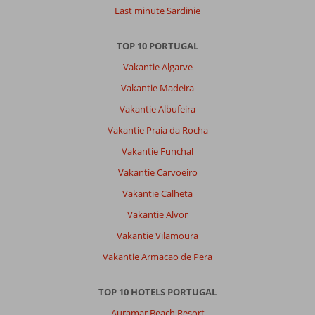
zijn
Last minute Sardinie
absoluut
tevreden.
TOP 10 PORTUGAL
Dit
hotel
Vakantie Algarve
scoort
Vakantie Madeira
op
alle
Vakantie Albufeira
gebied
Vakantie Praia da Rocha
10/10,
zowel
Vakantie Funchal
wat
Vakantie Carvoeiro
betreft
de
Vakantie Calheta
maaltijden
Vakantie Alvor
als
het
Vakantie Vilamoura
algemeen
Vakantie Armacao de Pera
verblijf.
De
vriendelijkheid
TOP 10 HOTELS PORTUGAL
en
Auramar Beach Resort