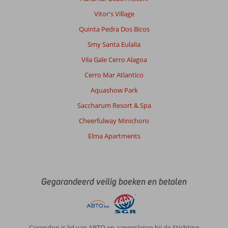
behulpzaamheid
van
Vitor's Village
al
Quinta Pedra Dos Bicos
(..!)
Het
Smy Santa Eulalia
personeel
Vila Gale Cerro Alagoa
is
ongezien
Cerro Mar Atlantico
en
Aquashow Park
hartverwarmend.
Saccharum Resort & Spa
Algemene indruk
10
Eten
10
Cheerfulway Minichoro
Ligging
8
Kamers
10
Service
10
Kindvriendelijk
-
Elma Apartments
Prijs/kwaliteit
10
Wifi kwaliteit
10
Marie
Gegarandeerd veilig boeken en betalen
10
Nederland
Met partner
,
07 mei 2025
Corendon is lid van ABTO en aangesloten bij de Stichting