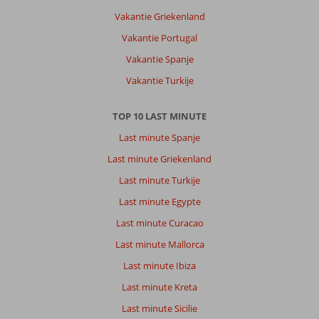
gebracht).
Vakantie Griekenland
Het
Vakantie Portugal
nabijgelegen
Alvor
Vakantie Spanje
is
Vakantie Turkije
een
klein
vissersdorp
TOP 10 LAST MINUTE
waar
Last minute Spanje
niet
echt
Last minute Griekenland
veel
Last minute Turkije
te
beleven
Last minute Egypte
valt.
Last minute Curacao
Over
Last minute Mallorca
Tivoli
Last minute Ibiza
Alvor:
Top
Last minute Kreta
resort!
Last minute Sicilie
Wij