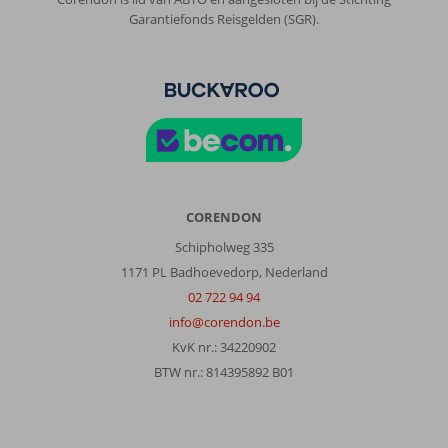
Garantiefonds Reisgelden (SGR).
Over
Alvor:
Wij
zijn
heel
tevreden
,
ligging
en
CORENDON
omgeving
Schipholweg 335
van
het
1171 PL Badhoevedorp, Nederland
hotel
02 722 94 94
mooi.
info@corendon.be
En
KvK nr.: 34220902
goed
onderhouden
BTW nr.: 814395892 B01
Over
Tivoli