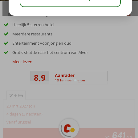
02:45
01:40
aug 32°
C
delen
bewaar
Heerlijk 5-sterren hotel
Meerdere restaurants
Entertainment voor jong en oud
Gratis shuttle naar het centrum van Alvor
Meer lezen
8,9
Aanrader
18 beoordelingen
+
23 mrt 2027 (di)
4 dagen (3 nachten)
vanaf Brussel
641
va
p.p.