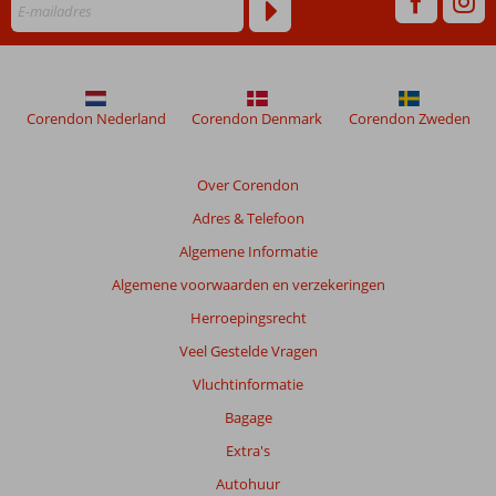
worden
niet
meer
weergegeven
om
de
Corendon Nederland
Corendon Denmark
Corendon Zweden
relevantie
van
de
Over Corendon
getoonde
Adres & Telefoon
beoordelingen
te
Algemene Informatie
garanderen.
Algemene voorwaarden en verzekeringen
Meer
info
Herroepingsrecht
over
Veel Gestelde Vragen
onze
beoordelingen.
Vluchtinformatie
Bagage
Totale
Extra's
score
Autohuur