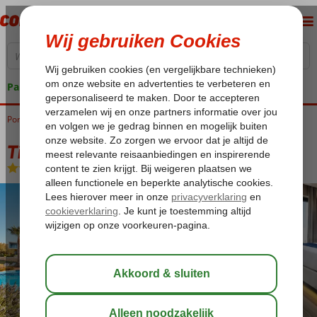
Pakketgarantie
Portugal
Home
Algarve
Alvor
Tivoli Alvor
Tivoli Alvor
All Inclusive
-
Hotel