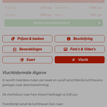
Augustus
2124
p.p.
September
1248
p.p.
Oktober
1098
p.p.
Maart
641
p.p.
Bekijk beschikbaarheid
Prijzen & boeken
Beschrijving
Beoordelingen
Foto's & Video's
Kaart
Vlucht
Vluchtinformatie Algarve
Er wordt meerdere malen per week en vanaf verschillende luchthavens
gevlogen naar deze bestemming.
De vluchtduur naar Faro Airport bedraagt ca 3.00 uur.
Transfertijd vanaf de luchthaven Faro naar: