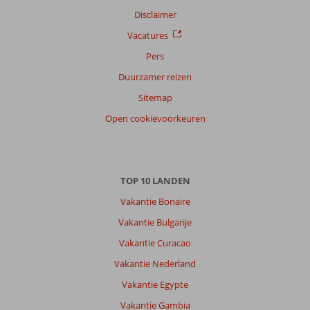
Disclaimer
Sorteren
op
Vacatures
datum (nieuw > oud)
Pers
Duurzamer reizen
Patrick
10
Sitemap
Belgie
Open cookievoorkeuren
Met partner
,
15 mei 2025
TOP 10 LANDEN
Over
Vakantie Bonaire
Alvor:
Vakantie Bulgarije
Mooi
strand
Vakantie Curacao
op
Vakantie Nederland
wandelafstand
(of
Vakantie Egypte
je
Vakantie Gambia
word