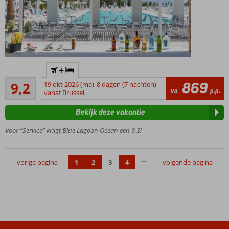
Only
+
Adult:
Uitstekend
min.
869
9,2
19 okt 2026 (ma)
8 dagen (7 nachten)
479
va
p.p.
leeftijd
vanaf Brussel
beoordelingen
16 jaar
Bekijk deze vakantie
Meest
gewaardeerde
Voor “Service” krijgt Blue Lagoon Ocean een 9,3!
hotel op Kos
Schitterende
…
accommodatie!
vorige pagina
1
2
3
4
volgende pagina
Meerdere
kamers met
gedeeld of
privézwembad
Direct
aan