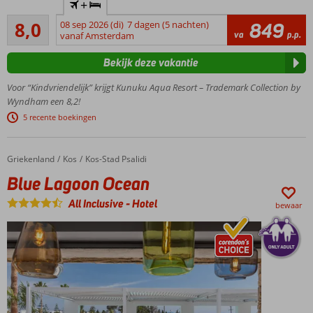
+
beste
Zeer goed
vakantiedeals
8,0
08 sep 2026 (di)
7 dagen (5 nachten)
849
1142
va
p.p.
op Curaçao
vanaf Amsterdam
beoordelingen
Prachtig
Bekijk deze vakantie
resort in
unieke
Voor “Kindvriendelijk” krijgt Kunuku Aqua Resort – Trademark Collection by
Caribische
Wyndham een 8,2!
stijl
5 recente boekingen
Check out
Kunuku's
Waterworld!
Griekenland
Blue Lagoon Ocean
Home
Kos
Kos-Stad Psalidi
Comfortabele
Blue Lagoon Ocean
(familie)kamers en
ruime 4-
All Inclusive
-
Hotel
bewaar
kamerappartementen
Buffet,
pizza,
BBQ
of
sushi