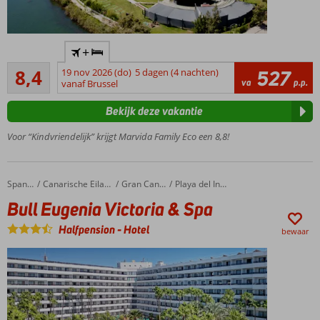
Mangrove
Beach Resort
Ruim
+
opgezet
Zeer goed
resort
8,4
19 nov 2026 (do)
5 dagen (4 nachten)
527
196
va
p.p.
vanaf Brussel
Direct aan de
beoordelingen
Middellandse
Bekijk deze vakantie
Zee
Groene tuin
Voor “Kindvriendelijk” krijgt Marvida Family Eco een 8,8!
met
meerdere
zwembaden
Bull Eugenia Victoria & Spa
Home
Spanje
Canarische Eilanden
Gran Canaria
Playa del Ingles
Nabij
Bull Eugenia Victoria & Spa
het
strand
Halfpension
-
Hotel
bewaar