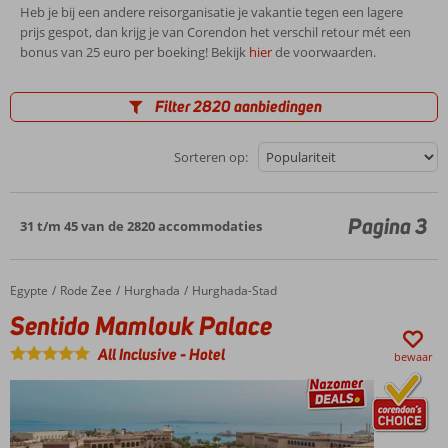
Heb je bij een andere reisorganisatie je vakantie tegen een lagere
prijs gespot, dan krijg je van Corendon het verschil retour mét een
bonus van 25 euro per boeking! Bekijk
hier
de voorwaarden.
Filter 2820 aanbiedingen
Sorteren op:
Pagina 3
31 t/m 45 van de 2820 accommodaties
Egypte
Sentido Mamlouk Palace
Home
Rode Zee
Hurghada
Hurghada-Stad
Sentido Mamlouk Palace
All Inclusive
-
Hotel
bewaar