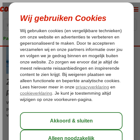
Pakketgarantie
Zorgeloos naar de zon met een
pakketreis van Corendon
Wij verzorgen met veel plezier jouw vakantie! Kies je voor een
pakketreis, dan ga je goed voorbereid en ontspannen op
vakantie want:
Je vlucht, accommodatie en eventuele extra’s zijn in één keer
vooraf geregeld.
Geen verborgen kosten, je weet van tevoren precies waar je