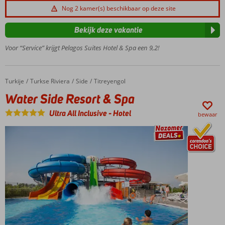
Ruime,
Nog 2 kamer(s) beschikbaar op deze site
moderne
suites en
Bekijk deze vakantie
villa's
Voor “Service” krijgt Pelagos Suites Hotel & Spa een 9,2!
Uitstekende
buffetten
en à-la-
carte
Turkije
Water Side Resort & Spa
Home
Turkse Riviera
Side
Titreyengol
The
Water Side Resort & Spa
place to
be voor
Ultra All Inclusive
-
Hotel
bewaar
kinderen
De
Serenity
Spa is
een
absolute
aanrader