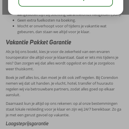
aan toe bent.
Je boekt en betaalt veilig omdat we lid zijn bij de ABTO en
aangesloten zijn bij Stichting Garantiefonds Reisgelden (SGR).
Geen extra fuelkosten na boeking.
Mocht er onverhoopt voor of tijdens je vakantie wat
gebeuren, dan staan we altijd voor je klaar.
Vakantie Pakket Garantie
Als je bij ons boekt, kies je voor de zekerheid van een ervaren
touroperator die altijd voor je klaarstaat. Gaat er iets mis tijdens je
reis? Dan zorgen wij dat alles wordt opgelost en dat je zorgeloos
weer thuiskomt.
Boek je zelf alles los, dan moet je dit ook zelf regelen. Bij Corendon
nemen wij dat uit handen. Je vlucht, hotel, transfer of huurauto
regelen wij via betrouwbare partners, zodat alles goed op elkaar
aansluit.
Daarnaast kun je altijd op ons rekenen: op al onze bestemmingen
staat lokale reisleiding voor je klaar en zijn wij 24/7 bereikbaar. Zo ga
je met een gerust gevoel op vakantie.
Laagsteprijsgarantie