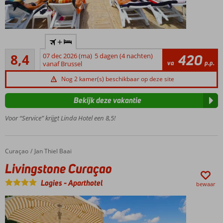
Al jarenlang
+
een
Zeer goed
favoriet
8,4
07 dec 2026 (ma)
5 dagen (4 nachten)
420
591
va
p.p.
familiehotel
vanaf Brussel
beoordelingen
met een
Nog 2 kamer(s) beschikbaar op deze site
fijn
privéstrand
Bekijk deze vakantie
Ga van de
waterglijbanen
Voor “Service” krijgt Linda Hotel een 8,5!
of dobber in
het relaxbad
Entertainmentactiviteiten
Curaçao
Livingstone Curaçao
Home
Jan Thiel Baai
voor jong en oud
Livingstone Curaçao
Verblijf met
het hele
Logies
-
Aparthotel
bewaar
gezin in een
comfortabele
familiekamer