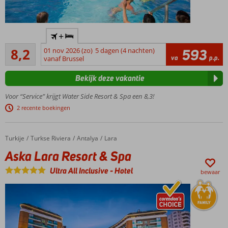
Zwembad
+
met
Zeer goed
glijbanen
8,2
01 nov 2026 (zo)
5 dagen (4 nachten)
593
94
va
p.p.
vanaf Brussel
4
beoordelingen
restaurants
Bekijk deze vakantie
Prachtig 5-
sterrenhotel
Voor “Service” krijgt Water Side Resort & Spa een 8,3!
250 m.
2 recente boekingen
van
strand
Turkije
Aska Lara Resort & Spa
Home
Turkse Riviera
Antalya
Lara
Aska Lara Resort & Spa
Ultra All Inclusive
-
Hotel
bewaar