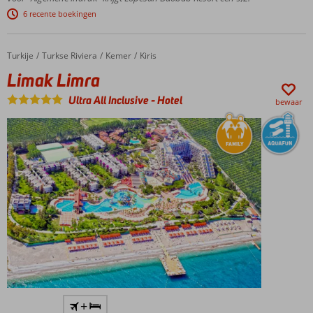
Meloneras
6 recente boekingen
5 zwembaden en 2
kinderzwembaden
Turkije
Limak Limra
Home
Turkse Riviera
Kemer
Kiris
Halfpension
Limak Limra
en
Volpension
Ultra All Inclusive
-
Hotel
bewaar
ook
mogelijk
Prachtig
+
hotel,