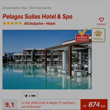
13.000
m2
Griekenland
Pelagos Suites Hotel & Spa
Home
Kos
Kos-Stad Lambi
Winnaar
Pelagos Suites Hotel & Spa
Hotel of
the year
All Inclusive
-
Hotel
bewaar
award
Prachtig
+
hotel met
Uitstekend
privégedeelte
874
9,1
12 okt 2026 (ma)
8 dagen (7 nachten)
471
va
p.p.
op het strand
vanaf Brussel
beoordelingen