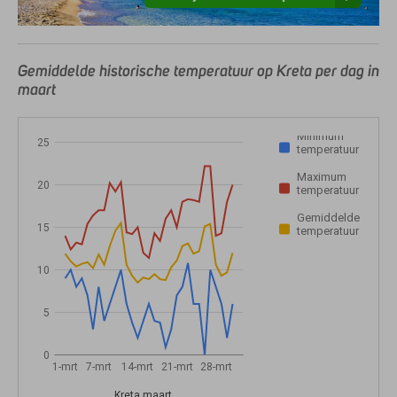
Gemiddelde historische temperatuur op Kreta per dag in
maart
Minimum
25
temperatuur
Maximum
20
temperatuur
Gemiddelde
15
temperatuur
10
5
0
1-mrt
7-mrt
14-mrt
21-mrt
28-mrt
Kreta maart