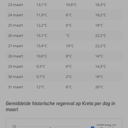
23 maart
13,1°C
10,8°C
18,3°C
24 maart
11,9°C
6°C
18,2°C
25 maart
12,2°C
6°C
18°C
26 maart
15,1°C
°C
22,2°C
27 maart
15,4°C
10°C
22,2°C
28 maart
10,6°C
8°C
14°C
29 maart
9,3°C
6°C
14,3°C
30 maart
9,7°C
2°C
18°C
31 maart
12°C
6°C
20°C
Gemiddelde historische regenval op Kreta per dag in
maart
Neerslag (in
10