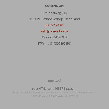
CORENDON
Schipholweg 335
1171 PL Badhoevedorp, Nederland
02 722 94 94
info@corendon.be
KvK nr.: 34220902
BTW nr.: 814395892 B01
TourWeb
©
roundTripItem-16387
| ppag=1
NetMatch
be | Content | 380.0.0.13 | netm-web-ui-production-7f756f55dd-n6hzs
11:19:40 AM (11:19:40 AM) | 64 (47|15)