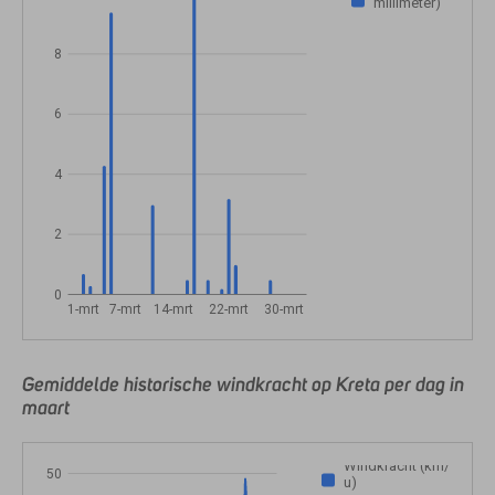
millimeter)
8
6
4
2
0
1-mrt
7-mrt
14-mrt
22-mrt
30-mrt
Gemiddelde historische windkracht op Kreta per dag in
maart
Windkracht (km/
50
u)