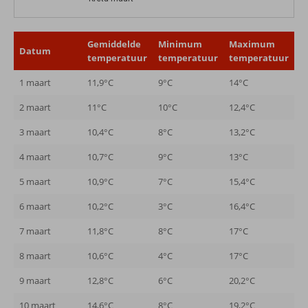
Gemiddelde
Minimum
Maximum
Datum
temperatuur
temperatuur
temperatuur
1 maart
11,9°C
9°C
14°C
2 maart
11°C
10°C
12,4°C
3 maart
10,4°C
8°C
13,2°C
4 maart
10,7°C
9°C
13°C
5 maart
10,9°C
7°C
15,4°C
6 maart
10,2°C
3°C
16,4°C
7 maart
11,8°C
8°C
17°C
8 maart
10,6°C
4°C
17°C
9 maart
12,8°C
6°C
20,2°C
10 maart
14,6°C
8°C
19,2°C