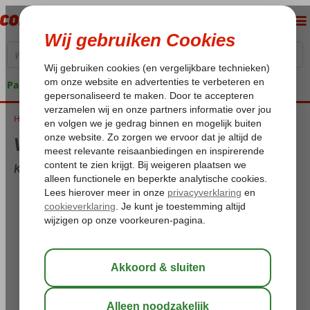
Pakketgarantie
Home
Weer en temperatuur in Kreta in maart
Weer en temperatuur in Kreta in maart
Kreta overzicht voor maart
Maximum temperatuur:
16,3°C
Minimum temperatuur (nacht):
6,2°C
Dagen met regen:
12
Neerslag:
34 mm