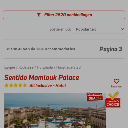
Filter 2820 aanbiedingen
Sorteren op:
Pagina 3
31 t/m 45 van de 2820 accommodaties
Egypte
Sentido Mamlouk Palace
Home
Rode Zee
Hurghada
Hurghada-Stad
Sentido Mamlouk Palace
All Inclusive
-
Hotel
bewaar