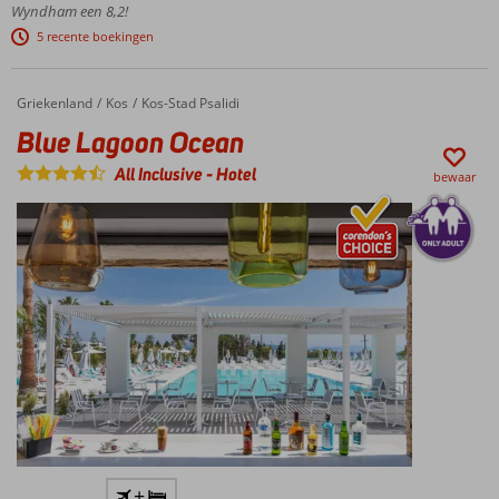
Caribische
Wyndham een 8,2!
stijl
5 recente boekingen
Check out
Kunuku's
Waterworld!
Griekenland
Blue Lagoon Ocean
Home
Kos
Kos-Stad Psalidi
Comfortabele
Blue Lagoon Ocean
(familie)kamers en
ruime 4-
All Inclusive
-
Hotel
bewaar
kamerappartementen
Buffet,
pizza,
BBQ
of
sushi
Only
+