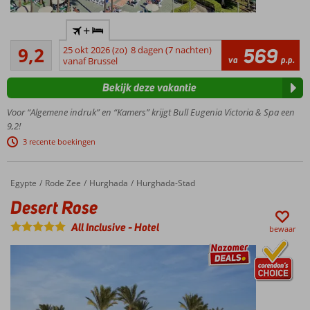
Absolute
+
favoriet
Uitstekend
bij
9,2
25 okt 2026 (zo)
8 dagen (7 nachten)
569
21
va
p.p.
reizigers!
vanaf Brussel
beoordelingen
In het
Bekijk deze vakantie
centrum
van
Voor “Algemene indruk” en “Kamers” krijgt Bull Eugenia Victoria & Spa een
Playa
9,2!
del
3 recente boekingen
Inglés
Gratis entree
uitgebreid
Egypte
Desert Rose
Home
Rode Zee
Hurghada
Hurghada-Stad
wellnesscenter
Desert Rose
Relax op
het
All Inclusive
-
Hotel
bewaar
dakterras
met
bubbelbad
Gratis
shuttleservice