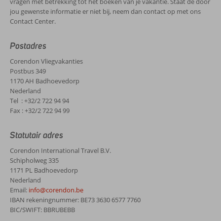
vragen met betrekking tot het boeken van je vakantie. Staat de door
jou gewenste informatie er niet bij, neem dan contact op met ons
Contact Center.
Postadres
Corendon Vliegvakanties
Postbus 349
1170 AH Badhoevedorp
Nederland
Tel : +32/2 722 94 94
Fax : +32/2 722 94 99
Statutair adres
Corendon International Travel B.V.
Schipholweg 335
1171 PL Badhoevedorp
Nederland
Email:
info@corendon.be
IBAN rekeningnummer: BE73 3630 6577 7760
BIC/SWIFT: BBRUBEBB