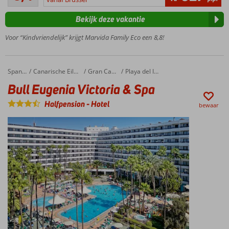
Direct aan de
beoordelingen
Middellandse
Bekijk deze vakantie
Zee
Groene tuin
Voor “Kindvriendelijk” krijgt Marvida Family Eco een 8,8!
met
meerdere
zwembaden
Bull Eugenia Victoria & Spa
Home
Spanje
Canarische Eilanden
Gran Canaria
Playa del Ingles
Nabij
Bull Eugenia Victoria & Spa
het
strand
Halfpension
-
Hotel
bewaar