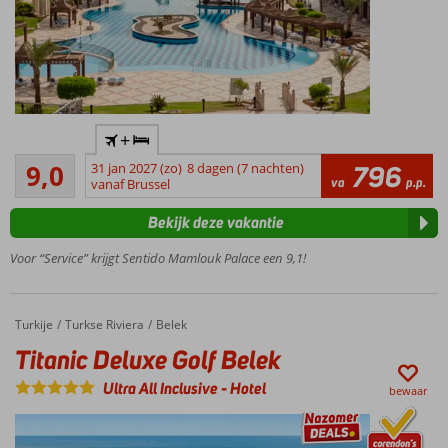
Luxe 5-
+
sterrenhotel
Uitstekend
direct aan
9,0
31 jan 2027 (zo)
8 dagen (7 nachten)
796
479
va
p.p.
het
vanaf Brussel
beoordelingen
privéstrand
Bekijk deze vakantie
Uitgebreid
aanbod
Voor “Service” krijgt Sentido Mamlouk Palace een 9,1!
aan
restaurants
en bars
Turkije
Titanic Deluxe Golf Belek
Home
Turkse Riviera
Belek
Kom
Titanic Deluxe Golf Belek
helemaal
tot rust
Ultra All Inclusive
-
Hotel
bewaar
in de Spa
Waanzinnig
groot