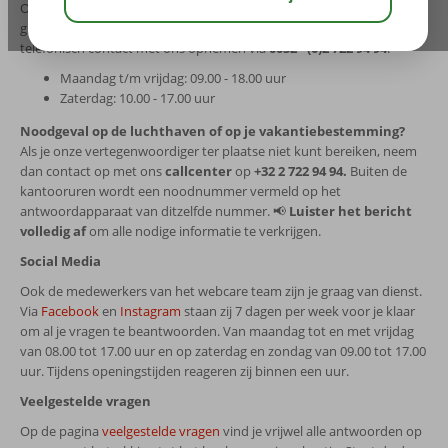
Onze ervaren, enthousiaste en professionele reisadviseurs helpen je
graag met het vinden van je vakantie! Je kunt 6 dagen per week
telefonisch contact met ons opnemen via
0032 - (0)2 722 94 94
.
Maandag t/m vrijdag: 09.00 - 18.00 uur
Zaterdag: 10.00 - 17.00 uur
Noodgeval op de luchthaven of op je vakantiebestemming?
Als je onze vertegenwoordiger ter plaatse niet kunt bereiken, neem
dan contact op met ons
callcenter
op
+32 2 722 94 94.
Buiten de
kantooruren wordt een noodnummer vermeld op het
antwoordapparaat van ditzelfde nummer. 📢
Luister het bericht
volledig af
om alle nodige informatie te verkrijgen.
Social Media
Ook de medewerkers van het webcare team zijn je graag van dienst.
Via
Facebook
en
Instagram
staan zij 7 dagen per week voor je klaar
om al je vragen te beantwoorden. Van maandag tot en met vrijdag
van 08.00 tot 17.00 uur en op zaterdag en zondag van 09.00 tot 17.00
uur. Tijdens openingstijden reageren zij binnen een uur.
Veelgestelde vragen
Op de pagina
veelgestelde vragen
vind je vrijwel alle antwoorden op