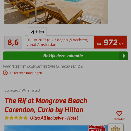
Tijdelijke
+
actie:
Aanrader
25%
8,6
01 jun 2027 (di)
7 dagen (5 nachten)
972
828
va
p.p.
korting
vanaf Amsterdam
beoordelingen
op
Bekijk deze vakantie
ontbijt
bij
Voor “Ligging” krijgt Livingstone Curaçao een 8,9!
Logies &
12 recente boekingen
Ontbijt*
Toplocatie,
met gratis
Curaçao
The Rif at Mangrove Beach Corendon, Curio by Hilton
Home
Willemstad
toegang
The Rif at Mangrove Beach
Jan Thiel-
strand
Corendon, Curio by Hilton
Caraïbische
vibe bij het
Ultra All Inclusive
-
Hotel
bewaar
vernieuwde
zwembad