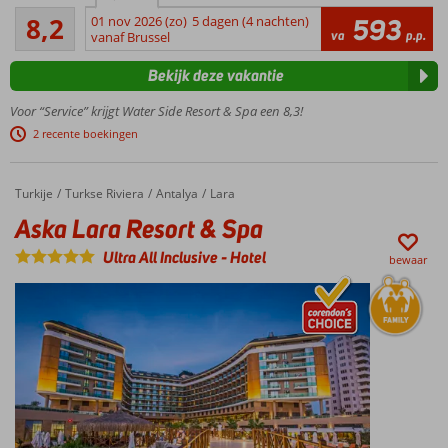
Zeer goed
glijbanen
8,2
01 nov 2026 (zo)
5 dagen (4 nachten)
593
94
va
p.p.
vanaf Brussel
4
beoordelingen
restaurants
Bekijk deze vakantie
Prachtig 5-
sterrenhotel
Voor “Service” krijgt Water Side Resort & Spa een 8,3!
250 m.
2 recente boekingen
van
strand
Turkije
Aska Lara Resort & Spa
Home
Turkse Riviera
Antalya
Lara
Aska Lara Resort & Spa
Ultra All Inclusive
-
Hotel
bewaar