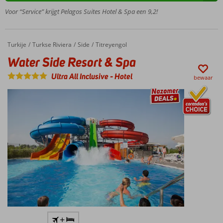
Voor “Service” krijgt Pelagos Suites Hotel & Spa een 9,2!
Uitstekende
buffetten
en à-la-
carte
Turkije
Water Side Resort & Spa
Home
Turkse Riviera
Side
Titreyengol
The
Water Side Resort & Spa
place to
be voor
Ultra All Inclusive
-
Hotel
bewaar
kinderen
De
Serenity
Spa is
een
absolute
aanrader
Zwembad
+
met