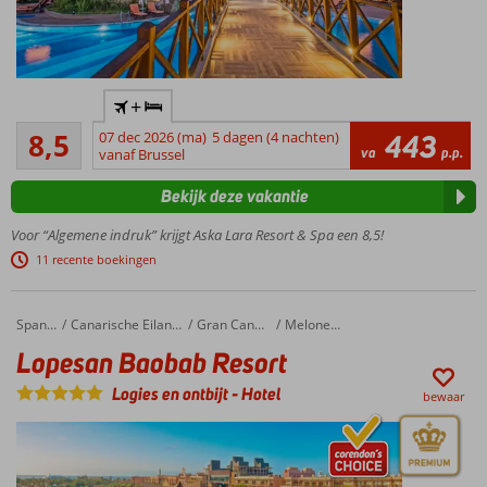
Luxe 5-
+
sterrenhotel
Aanrader
met privé
8,5
07 dec 2026 (ma)
5 dagen (4 nachten)
443
556
va
p.p.
zandstrand
vanaf Brussel
beoordelingen
Voor de
Bekijk deze vakantie
perfecte
familievakantie
Voor “Algemene indruk” krijgt Aska Lara Resort & Spa een 8,5!
Elke dag wat te
11 recente boekingen
doen; uitgebreid
animatieprogramma
Adventure
Lopesan Baobab Resort
Home
Spanje
Canarische Eilanden
Gran Canaria
Meloneras
Park &
Lopesan Baobab Resort
Wet 'N
Wild
Logies en ontbijt
-
Hotel
bewaar
Aquapark
voor
ultiem
plezier!