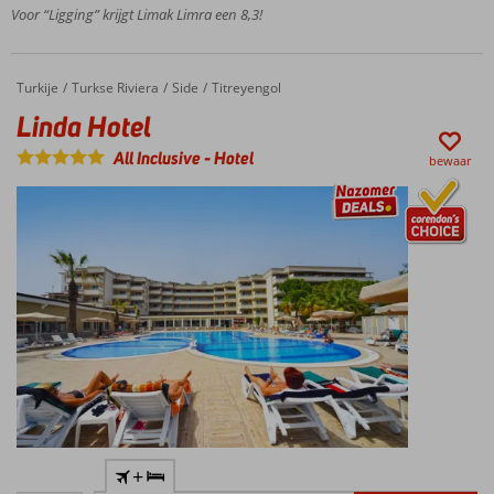
faciliteiten
Voor “Ligging” krijgt Limak Limra een 8,3!
Miniclub
voor de
kinderen
Turkije
Linda Hotel
Home
Turkse Riviera
Side
Titreyengol
Linda Hotel
All Inclusive
-
Hotel
bewaar
Al jarenlang
+
een