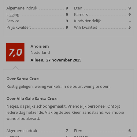
Algemene indruk
9
Eten
9
Ligging
9
Kamers
9
Service
9
Kindvriendelijk
-
Prijs/kwaliteit
9
Wifi kwaliteit
5
Anoniem
7,0
Nederland
Alleen
,
27 november 2025
Over Santa Cruz:
Rustig gelegen, weinig winkels. In de buurt weing te doen.
Over Vila Gale Santa Cruz:
Netjes, dagelijks schoongemaakt. Vriendelijk personeel. Ontbijt
iedere dag hetzelfde. Vlak bij de zee. Geen zandstrand, wel mooie
wandel boulevard.
Algemene indruk
7
Eten
6