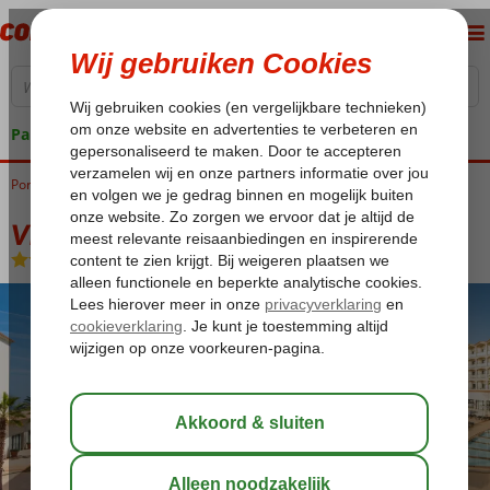
Pakketgarantie
Portugal
Home
Madeira
Santa Cruz
Vila Gale Santa Cruz
Vila Gale Santa Cruz
Logies en ontbijt
-
Hotel