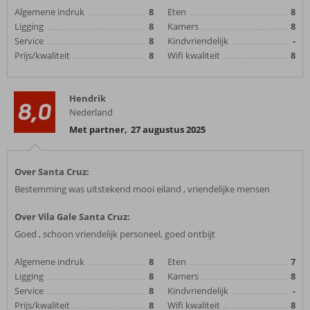
Algemene indruk
8
Eten
8
Ligging
8
Kamers
8
Service
8
Kindvriendelijk
-
Prijs/kwaliteit
8
Wifi kwaliteit
8
Hendrik
8,0
Nederland
Met partner
,
27 augustus 2025
Over Santa Cruz:
Bestemming was uitstekend mooi eiland , vriendelijke mensen
Over Vila Gale Santa Cruz:
Goed , schoon vriendelijk personeel, goed ontbijt
Algemene indruk
8
Eten
7
Ligging
8
Kamers
8
Service
8
Kindvriendelijk
-
Prijs/kwaliteit
8
Wifi kwaliteit
8