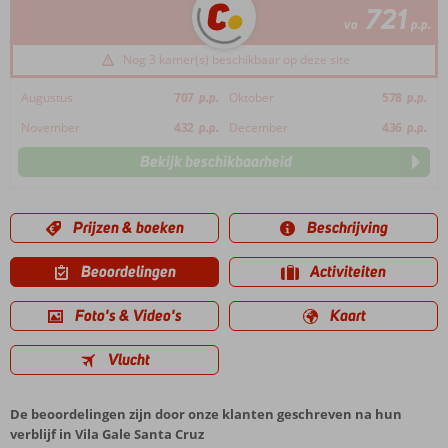
721
va
p.p.
Nog 3 kamer(s) beschikbaar op deze site
Augustus
707
p.p.
Oktober
578
p.p.
November
432
p.p.
December
436
p.p.
Bekijk beschikbaarheid
Prijzen & boeken
Beschrijving
Beoordelingen
Activiteiten
Foto's & Video's
Kaart
Vlucht
De beoordelingen zijn door onze klanten geschreven na hun
verblijf in Vila Gale Santa Cruz