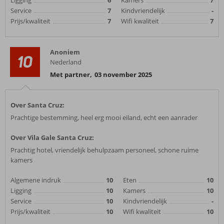
Ligging
6
Kamers
7
Service
7
Kindvriendelijk
-
Prijs/kwaliteit
7
Wifi kwaliteit
7
Anoniem
10
Nederland
Met partner
,
03 november 2025
Over Santa Cruz:
Prachtige bestemming, heel erg mooi eiland, echt een aanrader
Over Vila Gale Santa Cruz:
Prachtig hotel, vriendelijk behulpzaam personeel, schone ruime
kamers
Algemene indruk
10
Eten
10
Ligging
10
Kamers
10
Service
10
Kindvriendelijk
-
Prijs/kwaliteit
10
Wifi kwaliteit
10