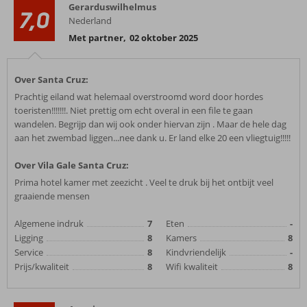
Gerarduswilhelmus
7,0
Nederland
Met partner
,
02 oktober 2025
Over Santa Cruz:
Prachtig eiland wat helemaal overstroomd word door hordes
toeristen!!!!!!!. Niet prettig om echt overal in een file te gaan
wandelen. Begrijp dan wij ook onder hiervan zijn . Maar de hele dag
aan het zwembad liggen...nee dank u. Er land elke 20 een vliegtuig!!!!!
Over Vila Gale Santa Cruz:
Prima hotel kamer met zeezicht . Veel te druk bij het ontbijt veel
graaiende mensen
Algemene indruk
7
Eten
-
Ligging
8
Kamers
8
Service
8
Kindvriendelijk
-
Prijs/kwaliteit
8
Wifi kwaliteit
8