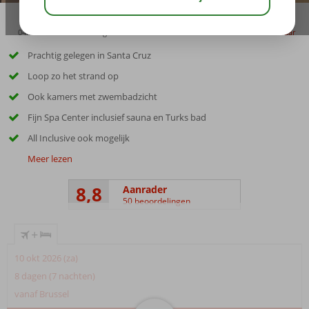
04:00
00:10
aug 23°
C
delen
bewaar
Prachtig gelegen in Santa Cruz
Loop zo het strand op
Ook kamers met zwembadzicht
Fijn Spa Center inclusief sauna en Turks bad
All Inclusive ook mogelijk
Meer lezen
8,8
Aanrader
50 beoordelingen
+
10 okt 2026 (za)
8 dagen (7 nachten)
vanaf Brussel