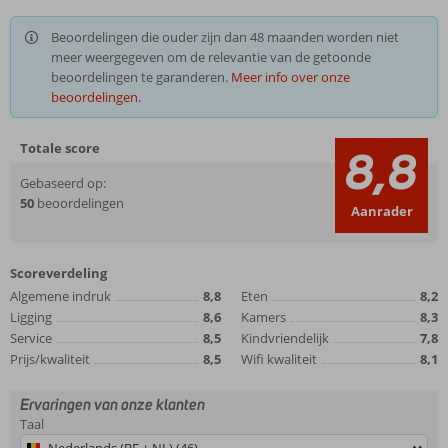
Beoordelingen die ouder zijn dan 48 maanden worden niet
meer weergegeven om de relevantie van de getoonde
beoordelingen te garanderen.
Meer info over onze
beoordelingen.
Totale score
8,8
Gebaseerd op:
50
beoordelingen
Aanrader
Scoreverdeling
Algemene indruk
8,8
Eten
8,2
Ligging
8,6
Kamers
8,3
Service
8,5
Kindvriendelijk
7,8
Prijs/kwaliteit
8,5
Wifi kwaliteit
8,1
Ervaringen van onze klanten
Taal