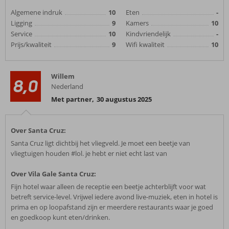
Algemene indruk
10
Eten
-
Ligging
9
Kamers
10
Service
10
Kindvriendelijk
-
Prijs/kwaliteit
9
Wifi kwaliteit
10
Willem
8,0
Nederland
Met partner
,
30 augustus 2025
Over Santa Cruz:
Santa Cruz ligt dichtbij het vliegveld. Je moet een beetje van
vliegtuigen houden #lol. je hebt er niet echt last van
Over Vila Gale Santa Cruz:
Fijn hotel waar alleen de receptie een beetje achterblijft voor wat
betreft service-level. Vrijwel iedere avond live-muziek, eten in hotel is
prima en op loopafstand zijn er meerdere restaurants waar je goed
en goedkoop kunt eten/drinken.