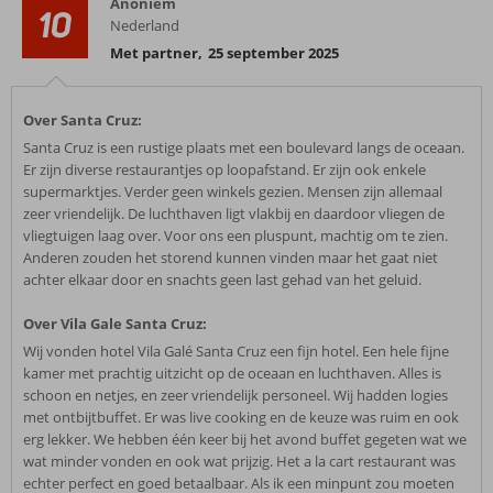
Anoniem
10
Nederland
Met partner
,
25 september 2025
Over Santa Cruz:
Santa Cruz is een rustige plaats met een boulevard langs de oceaan.
Er zijn diverse restaurantjes op loopafstand. Er zijn ook enkele
supermarktjes. Verder geen winkels gezien. Mensen zijn allemaal
zeer vriendelijk. De luchthaven ligt vlakbij en daardoor vliegen de
vliegtuigen laag over. Voor ons een pluspunt, machtig om te zien.
Anderen zouden het storend kunnen vinden maar het gaat niet
achter elkaar door en snachts geen last gehad van het geluid.
Over Vila Gale Santa Cruz:
Wij vonden hotel Vila Galé Santa Cruz een fijn hotel. Een hele fijne
kamer met prachtig uitzicht op de oceaan en luchthaven. Alles is
schoon en netjes, en zeer vriendelijk personeel. Wij hadden logies
met ontbijtbuffet. Er was live cooking en de keuze was ruim en ook
erg lekker. We hebben één keer bij het avond buffet gegeten wat we
wat minder vonden en ook wat prijzig. Het a la cart restaurant was
echter perfect en goed betaalbaar. Als ik een minpunt zou moeten