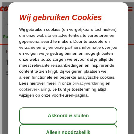
Pakketgarantie
Home
Weer en temperatuur op Sicilië in april
Weer en temperatuur op Sicilië in april
Sicilië overzicht voor april
Maximum temperatuur:
18,3°C
Minimum temperatuur (nacht):
12,5°C
Dagen met regen:
0
Neerslag:
0 mm