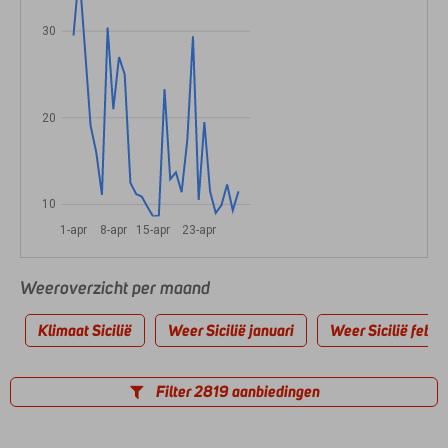
30
20
10
1-apr
8-apr
15-apr
23-apr
Weeroverzicht per maand
Klimaat Sicilië
Weer Sicilië januari
Weer Sicilië febru
Filter 2819 aanbiedingen