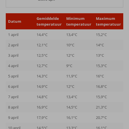
Gemiddelde
Minimum
Maximum
Datum
temperatuur
temperatuur
temperatuur
1 april
14,4°C
13,4°C
15,2°C
2 april
12,1°C
10°C
14°C
3 april
12,5°C
12°C
13°C
4 april
12,7°C
9°C
15,3°C
5 april
14,3°C
11,9°C
16°C
6 april
14,9°C
12°C
16,8°C
7 april
14,8°C
13,4°C
15,9°C
8 april
16,9°C
14,5°C
21,3°C
9 april
17,9°C
16,1°C
20,7°C
10 april
14,5°C
13,3°C
16,1°C