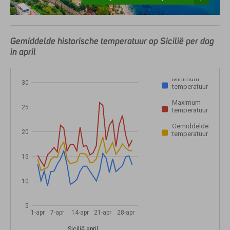
Gemiddelde historische temperatuur op Sicilië per dag
in april
Minimum
30
temperatuur
Maximum
25
temperatuur
Gemiddelde
20
temperatuur
15
10
5
1-apr
7-apr
14-apr
21-apr
28-apr
Sicilië april