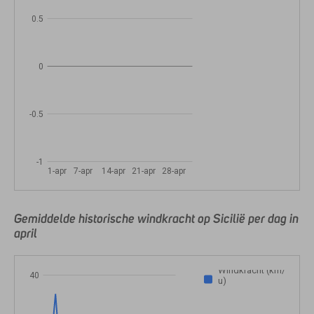
0.5
0
-0.5
-1
1-apr
7-apr
14-apr
21-apr
28-apr
Gemiddelde historische windkracht op Sicilië per dag in
april
Windkracht (km/
40
u)