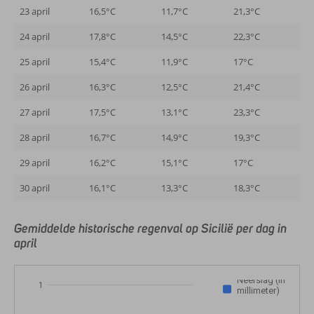
23 april
16,5°C
11,7°C
21,3°C
24 april
17,8°C
14,5°C
22,3°C
25 april
15,4°C
11,9°C
17°C
26 april
16,3°C
12,5°C
21,4°C
27 april
17,5°C
13,1°C
23,3°C
28 april
16,7°C
14,9°C
19,3°C
29 april
16,2°C
15,1°C
17°C
30 april
16,1°C
13,3°C
18,3°C
Gemiddelde historische regenval op Sicilië per dag in
april
Neerslag (in
1
millimeter)